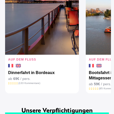
AUF DEM FLUSS
AUF DEM FLU
Dinnerfahrt in Bordeaux
Bootsfahrt i
Mittagessen
ab
69€
/ pers.
(133 Kommentare)
ab
59€
/ pers.
(95 Komment
Unsere Verpflichtigungen