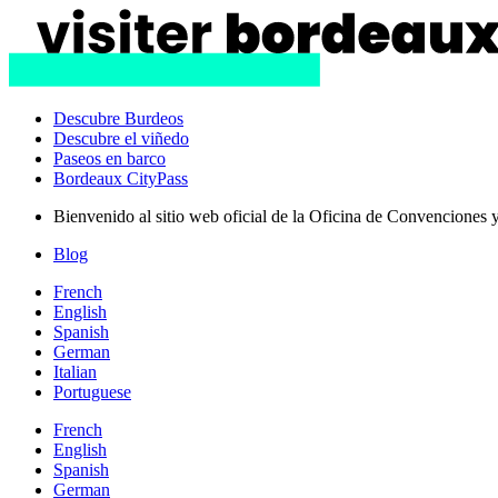
Descubre Burdeos
Descubre el viñedo
Paseos en barco
Bordeaux CityPass
Bienvenido al sitio web oficial de la Oficina de Convenciones 
Blog
French
English
Spanish
German
Italian
Portuguese
French
English
Spanish
German