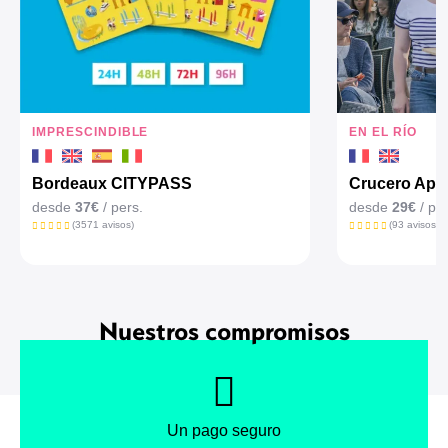
IMPRESCINDIBLE
EN EL RÍO
Bordeaux CITYPASS
Crucero Aper
desde
37€
/ pers.
desde
29€
/ per
(3571 avisos)
(93 avisos)
Nuestros compromisos
Un pago seguro