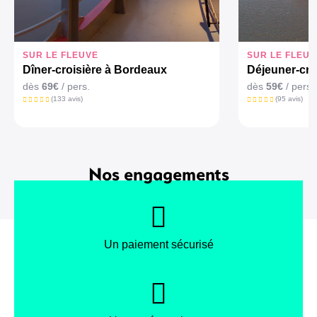
SUR LE FLEUVE
SUR LE FLEUV
Dîner-croisière à Bordeaux
Déjeuner-cro
dès
69€
/ pers.
dès
59€
/ pers.
(133 avis)
(95 avis)
Nos engagements
Un paiement sécurisé