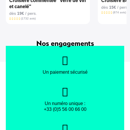
Croisière commentée "Verre de vin
Croisière Bor
et canelé"
dès
15€
/ pers.
(874 avis)
dès
19€
/ pers.
(1732 avis)
Nos engagements
Un paiement sécurisé
Un numéro unique :
+33 (0)5 56 00 66 00