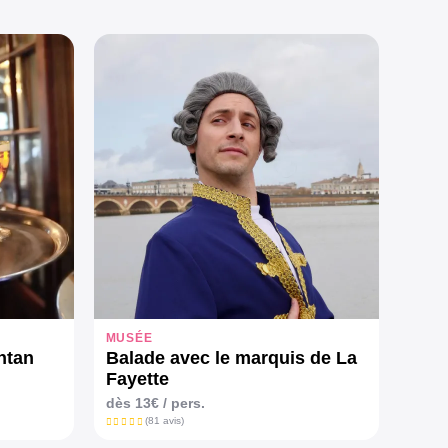
MUSÉE
ntan
Balade avec le marquis de La
Fayette
dès
13€
/ pers.
(81 avis)