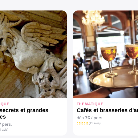
IQUE
THÉMATIQUE
 secrets et grandes
Cafés et brasseries d'a
res
dès
7€
/ pers.
(11 avis)
/ pers.
3 avis)