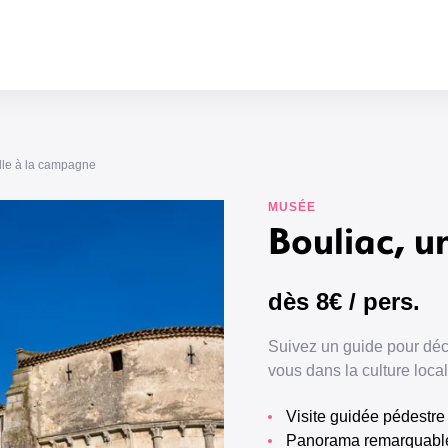
ille à la campagne
MUSÉE
Bouliac, u
dès
8€
/ pers.
Suivez un guide pour déco
vous dans la culture loca
Visite guidée pédestre
Panorama remarquabl