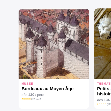
MUSÉE
THÉMAT
Bordeaux au Moyen Âge
Petits
histoi
dès
13€
/ pers.
(92 avis)
dès
13€
(11