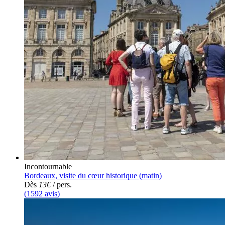
Incontournable
Bordeaux, visite du cœur historique (matin)
Dès
13€
/ pers.
(1592 avis)