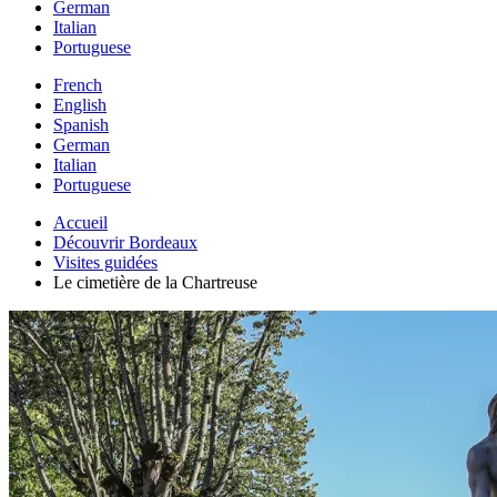
German
Italian
Portuguese
French
English
Spanish
German
Italian
Portuguese
Accueil
Découvrir Bordeaux
Visites guidées
Le cimetière de la Chartreuse