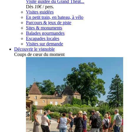
Visite guidée du Grand Théât...
Dès
10€
/ pers.
Visites guidées
En petit train, en bateau, à vélo
Parcours & jeux de piste
Sites & monuments
Balades gourmandes
Escapades locales
Visites sur demande
Découvrir le vignoble
Coups de cœur du moment