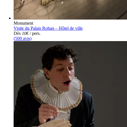
Monument
Visite du Palais Rohan – Hôtel de ville
Dès
10€
/ pers.
(509 avis)