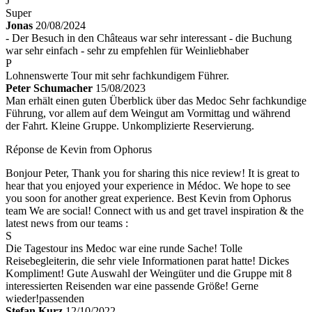
J
Super
Jonas
20/08/2024
- Der Besuch in den Châteaus war sehr interessant - die Buchung
war sehr einfach - sehr zu empfehlen für Weinliebhaber
P
Lohnenswerte Tour mit sehr fachkundigem Führer.
Peter Schumacher
15/08/2023
Man erhält einen guten Überblick über das Medoc Sehr fachkundige
Führung, vor allem auf dem Weingut am Vormittag und während
der Fahrt. Kleine Gruppe. Unkomplizierte Reservierung.
Réponse de Kevin from Ophorus
Bonjour Peter, Thank you for sharing this nice review! It is great to
hear that you enjoyed your experience in Médoc. We hope to see
you soon for another great experience. Best Kevin from Ophorus
team We are social! Connect with us and get travel inspiration & the
latest news from our teams :
S
Die Tagestour ins Medoc war eine runde Sache! Tolle
Reisebegleiterin, die sehr viele Informationen parat hatte! Dickes
Kompliment! Gute Auswahl der Weingüter und die Gruppe mit 8
interessierten Reisenden war eine passende Größe! Gerne
wieder!passenden
Stefan Kurz
12/10/2022