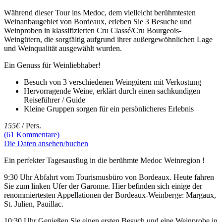
Während dieser Tour ins Medoc, dem vielleicht berühmtesten
Weinanbaugebiet von Bordeaux, erleben Sie 3 Besuche und
Weinproben in klassifizierten Cru Classé/Cru Bourgeois-
Weingütern, die sorgfältig aufgrund ihrer außergewöhnlichen Lage
und Weinqualität ausgewählt wurden.
Ein Genuss für Weinliebhaber!
Besuch von 3 verschiedenen Weingütern mit Verkostung
Hervorragende Weine, erklärt durch einen sachkundigen
Reiseführer / Guide
Kleine Gruppen sorgen für ein persönlicheres Erlebnis
155€
/ Pers.
(61 Kommentare)
Die Daten ansehen/buchen
Ein perfekter Tagesausflug in die berühmte Medoc Weinregion !
9:30 Uhr Abfahrt vom Tourismusbüro von Bordeaux. Heute fahren
Sie zum linken Ufer der Garonne. Hier befinden sich einige der
renommiertesten Appellationen der Bordeaux-Weinberge: Margaux,
St. Julien, Pauillac.
10:30 Uhr Genießen Sie einen ersten Besuch und eine Weinprobe in