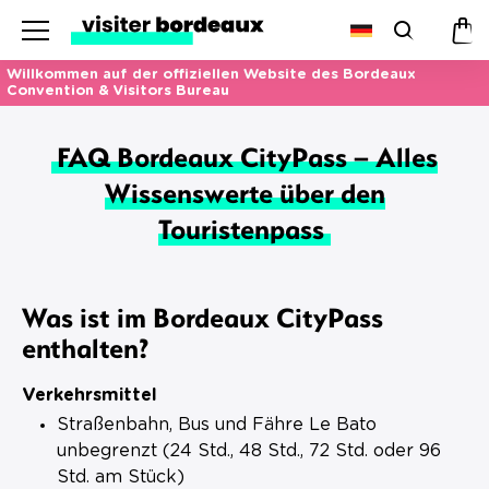
Menu
Suchen
Wa
Willkommen auf der offiziellen Website des Bordeaux
Convention & Visitors Bureau
FAQ Bordeaux CityPass – Alles
Wissenswerte über den
Touristenpass
Was ist im Bordeaux CityPass
enthalten?
Verkehrsmittel
Straßenbahn, Bus und Fähre Le Bato
unbegrenzt (24 Std., 48 Std., 72 Std. oder 96
Std. am Stück)