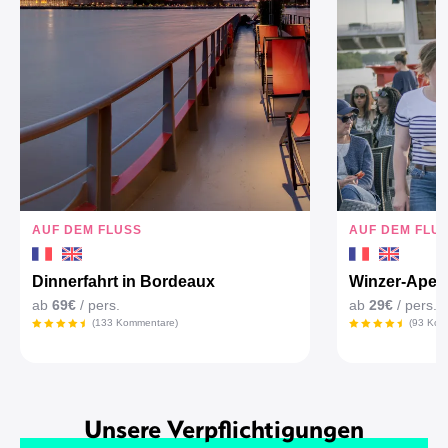
AUF DEM FLUSS
AUF DEM FLU
Dinnerfahrt in Bordeaux
Winzer-Aperit
ab
69€
/ pers.
ab
29€
/ pers.
(133 Kommentare)
(93 Kom
Unsere Verpflichtigungen