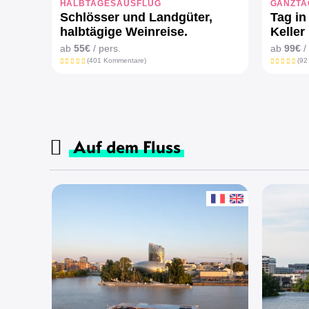
HALBTAGESAUSFLUG
GANZTA
Schlösser und Landgüter,
Tag in
halbtägige Weinreise.
Keller
ab
55€
/ pers.
ab
99€
/
(401 Kommentare)
(92
Auf dem Fluss