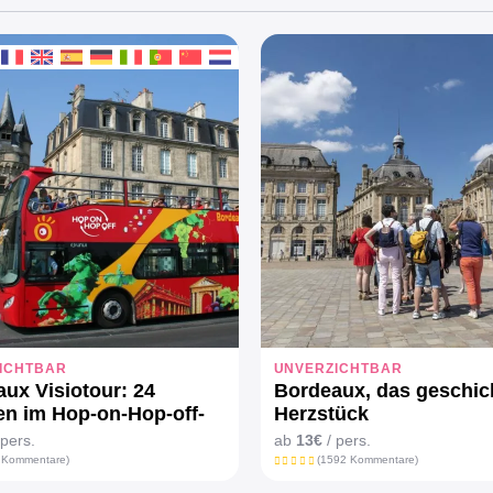
ICHTBAR
UNVERZICHTBAR
ux Visiotour: 24
Bordeaux, das geschic
n im Hop-on-Hop-off-
Herzstück
 pers.
ab
13€
/ pers.
 Kommentare)
(1592 Kommentare)