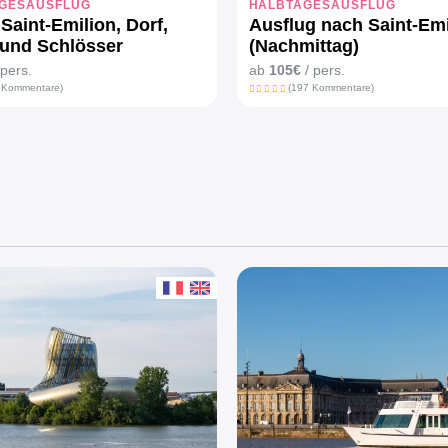
GESAUSFLUG
HALBTAGESAUSFLUG
 Saint-Emilion, Dorf,
Ausflug nach Saint-Emi
 und Schlösser
(Nachmittag)
 pers.
ab
105€
/ pers.
 Kommentare)
(197 Kommentare)