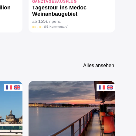
GANZTAGESAUSFLUG
lion
Tagestour ins Medoc
Weinanbaugebiet
ab
155€
/ pers.
(61 Kommentare)
Alles ansehen