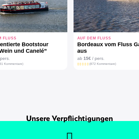
M FLUSS
AUF DEM FLUSS
ntierte Bootstour
Bordeaux vom Fluss G
Wein und Canelé”
aus
 pers.
ab
15€
/ pers.
31 Kommentare)
(872 Kommentare)
Unsere Verpflichtigungen