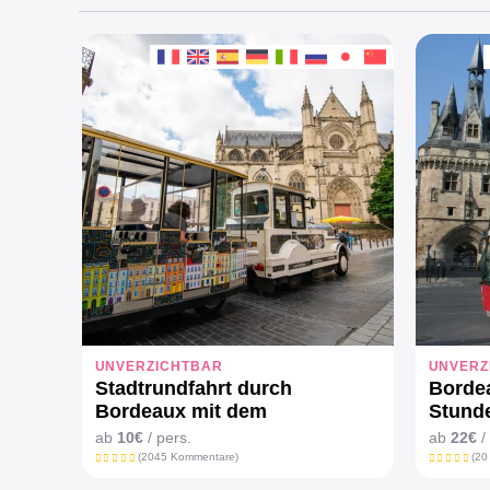
UNVERZICHTBAR
UNVERZ
Stadtrundfahrt durch
Bordea
Bordeaux mit dem
Stunde
Touristenzug
Bus
ab
10€
/ pers.
ab
22€
/
(2045 Kommentare)
(20