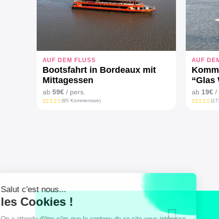
AUF DEM FLUSS
AUF DE
Bootsfahrt in Bordeaux mit
Komme
Mittagessen
“Glas 
ab
59€
/ pers.
ab
19€
/
(95 Kommentare)
(17