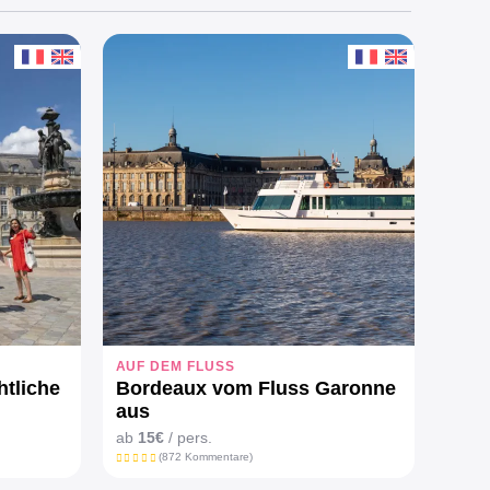
AUF DEM FLUSS
AUF 
htliche
Bordeaux vom Fluss Garonne
Boot
aus
Mit
ab
15€
/ pers.
ab
59
(872 Kommentare)