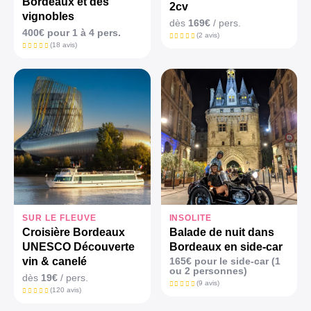
Bordeaux et des
2cv
vignobles
dès
169€
/ pers.
400€ pour 1 à 4 pers.
(2 avis)
(18 avis)
SUR LE FLEUVE
INSOLITE
Croisière Bordeaux
Balade de nuit dans
UNESCO Découverte
Bordeaux en side-car
vin & canelé
165€ pour le side-car (1
ou 2 personnes)
dès
19€
/ pers.
(9 avis)
(120 avis)