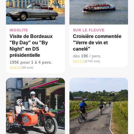
INSOLITE
SUR LE FLEUVE
Visite de Bordeaux
Croisière commentée
"By Day" ou "By
"Verre de vin et
Night" en DS
canelé"
présidentielle
dès
19€
/ pers.
(1732 avis)
195€ pour 1 à 4 pers.
(36 avis)