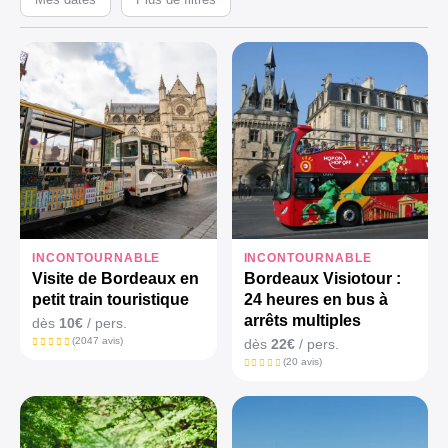
INCONTOURNABLE
INCONTOURNABLE
Visite de Bordeaux en
Bordeaux Visiotour :
petit train touristique
24 heures en bus à
arrêts multiples
dès
10€
/ pers.
(2047 avis)
dès
22€
/ pers.
(20 avis)