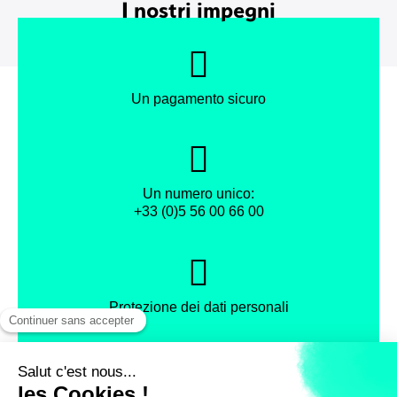
I nostri impegni
OTTENERE L'APPLICAZIONE ANDROID
LEGGI
Un pagamento sicuro
Un numero unico:
+33 (0)5 56 00 66 00
Protezione dei dati personali