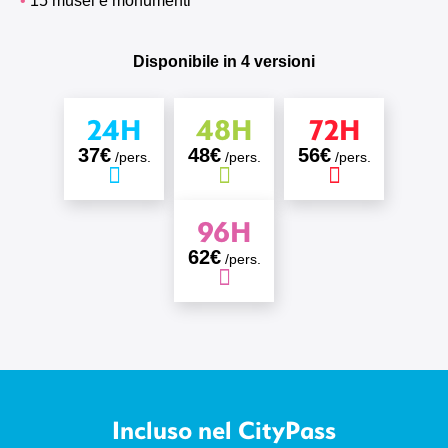
15 musei e monumenti
Disponibile in 4 versioni
24H
48H
72H
37€
48€
56€
/pers.
/pers.
/pers.
96H
62€
/pers.
Incluso nel CityPass