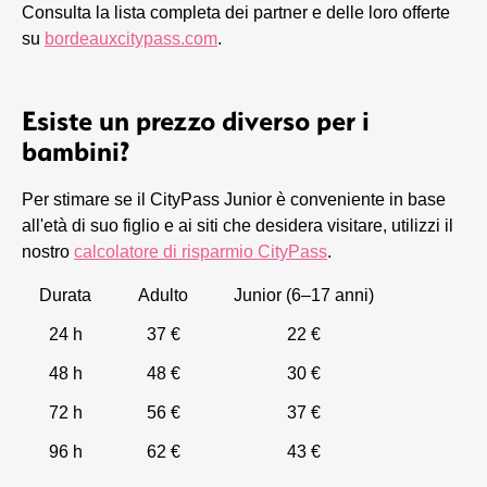
Consulta la lista completa dei partner e delle loro offerte
su
bordeauxcitypass.com
.
Esiste un prezzo diverso per i
bambini?
Per stimare se il CityPass Junior è conveniente in base
all'età di suo figlio e ai siti che desidera visitare, utilizzi il
nostro
calcolatore di risparmio CityPass
.
Durata
Adulto
Junior (6–17 anni)
24 h
37 €
22 €
48 h
48 €
30 €
72 h
56 €
37 €
96 h
62 €
43 €