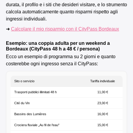
durata, il profilo e i siti che desideri visitare, e lo strumento
calcola automaticamente quanto risparmi rispetto agli
ingressi individuali.
➜
Calcolare il mio risparmio con il CityPass Bordeaux
Esempio: una coppia adulta per un weekend a
Bordeaux (CityPass 48 h a 48 € / persona)
Ecco un esempio di programma su 2 giorni e quanto
costerebbe ogni ingresso senza il CityPass:
Sito o servizio
Tariffa individuale
Trasporti pubblici illimitati 48 h
11,00 €
Cité du Vin
23,00 €
Bassins des Lumières
16,00 €
Crociera fluviale „Au fil de l'eau"
15,00 €