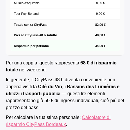
Museo d'Aquitania
8,00 €
Tour Pey-Berland
9,00 €
Totale senza CityPass
82,00 €
Prezzo CityPass 48 h Adulto
48,00 €
Risparmio per persona
34,00 €
Per una coppia, questo rappresenta
68 € di risparmio
totale
nel weekend.
In generale, il CityPass 48 h diventa conveniente non
appena visiti
la Cité du Vin, i Bassins des Lumières e
utilizzi i trasporti pubblici
— questi tre elementi
rappresentano già 50 € di ingressi individuali, cioè più del
prezzo del pass.
Per calcolare la tua stima personale:
Calcolatore di
risparmio CityPass Bordeaux
.