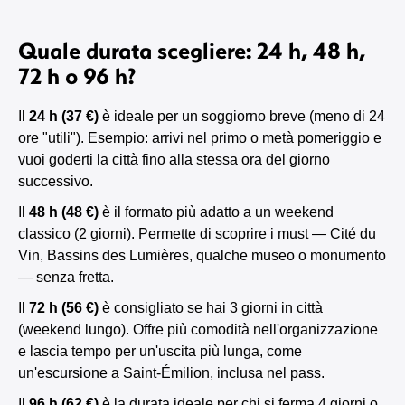
Quale durata scegliere: 24 h, 48 h,
72 h o 96 h?
Il
24 h (37 €)
è ideale per un soggiorno breve (meno di 24
ore "utili"). Esempio: arrivi nel primo o metà pomeriggio e
vuoi goderti la città fino alla stessa ora del giorno
successivo.
Il
48 h (48 €)
è il formato più adatto a un weekend
classico (2 giorni). Permette di scoprire i must — Cité du
Vin, Bassins des Lumières, qualche museo o monumento
— senza fretta.
Il
72 h (56 €)
è consigliato se hai 3 giorni in città
(weekend lungo). Offre più comodità nell'organizzazione
e lascia tempo per un'uscita più lunga, come
un'escursione a Saint-Émilion, inclusa nel pass.
Il
96 h (62 €)
è la durata ideale per chi si ferma 4 giorni o