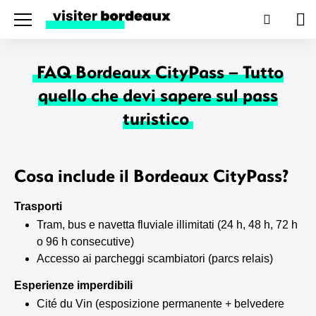
Menu
Ricerca
Car
FAQ Bordeaux CityPass – Tutto
quello che devi sapere sul pass
turistico
Cosa include il Bordeaux CityPass?
Trasporti
Tram, bus e navetta fluviale illimitati (24 h, 48 h, 72 h
o 96 h consecutive)
Accesso ai parcheggi scambiatori (parcs relais)
Esperienze imperdibili
Cité du Vin (esposizione permanente + belvedere