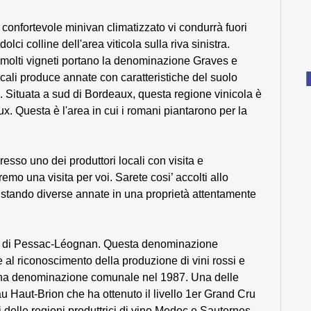
l confortevole minivan climatizzato vi condurrà fuori
lci colline dell'area viticola sulla riva sinistra.
 molti vigneti portano la denominazione Graves e
li produce annate con caratteristiche del suolo
o. Situata a sud di Bordeaux, questa regione vinicola è
ux. Questa è l'area in cui i romani piantarono per la
esso uno dei produttori locali con visita e
o una visita per voi. Sarete cosi’ accolti allo
gustando diverse annate in una proprietà attentamente
ola di Pessac-Léognan. Questa denominazione
al riconoscimento della produzione di vini rossi e
n una denominazione comunale nel 1987. Una delle
 Haut-Brion che ha ottenuto il livello 1er Grand Cru
i delle regioni produttrici di vino Medoc e Sauternes.