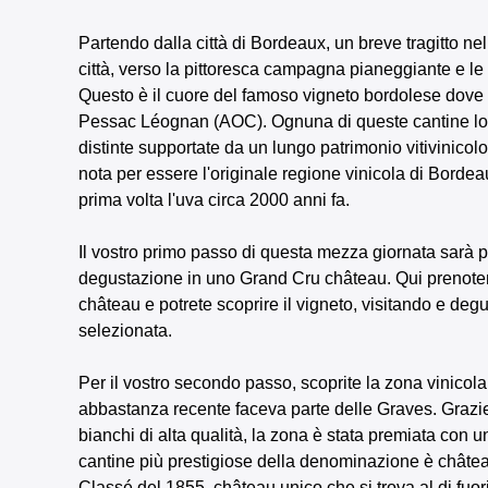
Partendo dalla città di Bordeaux, un breve tragitto ne
città, verso la pittoresca campagna pianeggiante e le do
Questo è il cuore del famoso vigneto bordolese dove
Pessac Léognan (AOC). Ognuna di queste cantine loca
distinte supportate da un lungo patrimonio vitivinicol
nota per essere l'originale regione vinicola di Bordea
prima volta l'uva circa 2000 anni fa.
Il vostro primo passo di questa mezza giornata sarà pr
degustazione in uno Grand Cru château. Qui prenoterem
château e potrete scoprire il vigneto, visitando e de
selezionata.
Per il vostro secondo passo, scoprite la zona vinic
abbastanza recente faceva parte delle Graves. Grazie 
bianchi di alta qualità, la zona è stata premiata co
cantine più prestigiose della denominazione è château
Classé del 1855, château unico che si trova al di fuor