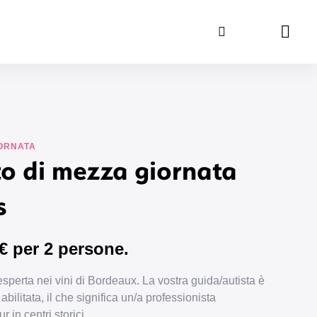
Ricerca
Carrel
IORNATA
to di mezza giornata
s
5€ per 2 persone.
esperta nei vini di Bordeaux. La vostra guida/autista è
bilitata, il che significa un/a professionista
r in centri storici.