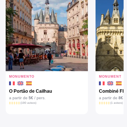
MONUMENTO
MONUMENT
O Portão de Cailhau
Combiné Flèc
a partir de
5€
/ pers.
a partir de
8€
/ 
(190 avisos)
(1 avisos)