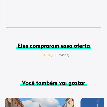
Eles compraram essa oferta
(199 avisos)
Você também vai gostar