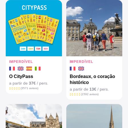
IMPERDÍVEL
IMPERDÍVEL
O CityPass
Bordeaux, o coração
histórico
a partir de
37€
/ pers.
(3571 avisos)
a partir de
13€
/ pers.
(1592 avisos)