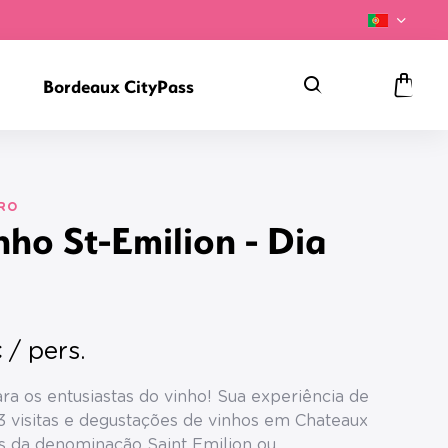
Bordeaux CityPass
Pesquisa
Carri
de
comp
IRO
nho St-Emilion - Dia
/ pers.
€
ara os entusiastas do vinho! Sua experiência de
á 3 visitas e degustações de vinhos em Chateaux
os da denominação Saint Emilion ou