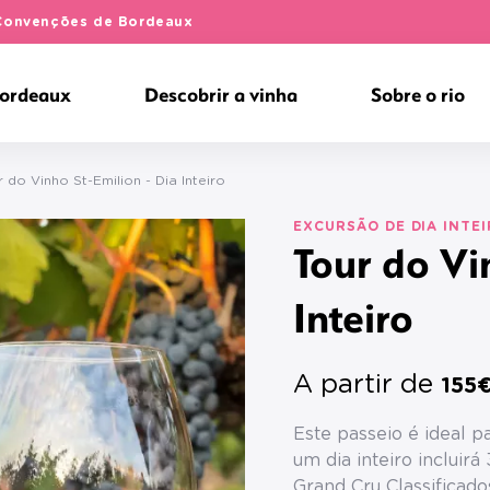
e Convenções de Bordeaux
Bordeaux
Descobrir a vinha
Sobre o rio
r do Vinho St-Emilion - Dia Inteiro
EXCURSÃO DE DIA INTE
Tour do Vi
Inteiro
A partir de
155
Este passeio é ideal p
um dia inteiro incluir
Grand Cru Classificad