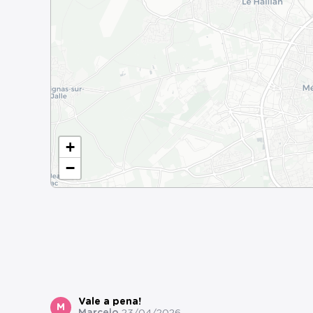
+
−
Vale a pena!
M