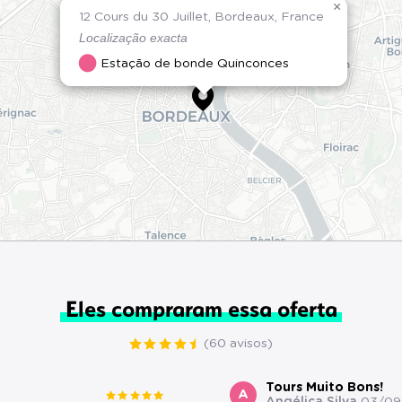
×
12 Cours du 30 Juillet, Bordeaux, France
Localização exacta
Estação de bonde Quinconces
Eles compraram essa oferta
(60 avisos)
Tours Muito Bons!
A