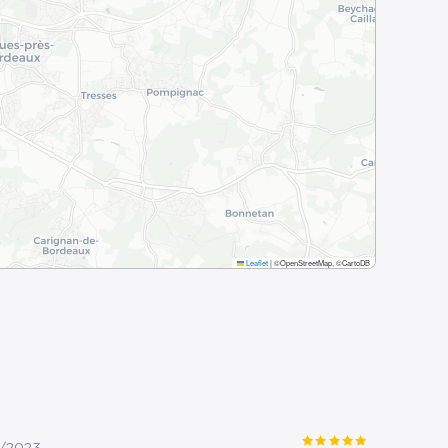
Leaflet
|
©OpenStreetMap, ©CartoDB