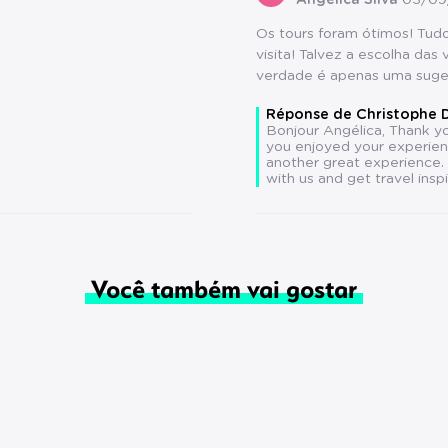
Angélica Silva
03/09
Os tours foram ótimos! Tud
visita! Talvez a escolha da
verdade é apenas uma suge
Réponse de Christophe
Bonjour Angélica, Thank you
you enjoyed your experien
another great experience.
with us and get travel insp
Você também vai gostar