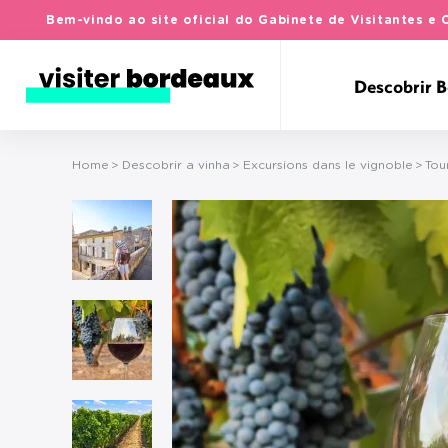
Bem-vindo ao site oficial do Gabinete de Visitantes 
Descobrir 
Home
Descobrir a vinha
Excursions dans le vignoble
Tou