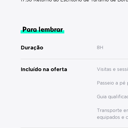
17:30 Retorno ao Escritório de Turismo de Bor
Para lembrar
Duração
8H
Incluído na oferta
Visitas e ses
Passeio a pé 
Guia qualifica
Transporte e
equipados e c