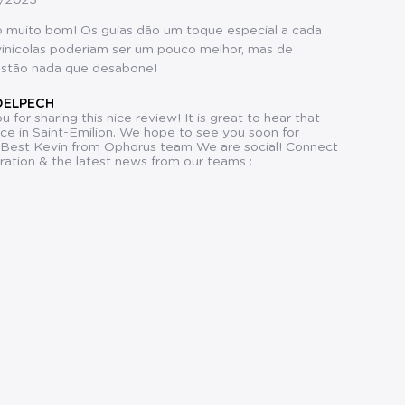
/2023
o muito bom! Os guias dão um toque especial a cada
s vinícolas poderiam ser um pouco melhor, mas de
stão nada que desabone!
 DELPECH
 for sharing this nice review! It is great to hear that
ce in Saint-Emilion. We hope to see you soon for
 Best Kevin from Ophorus team We are social! Connect
iration & the latest news from our teams :