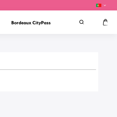
Bordeaux CityPass
Pesquisa
Carri
de
comp