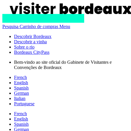
Pesquisa
Carrinho de compras
Menu
Descobrir Bordeaux
Descobrir a vinha
Sobre o rio
Bordeaux CityPass
Bem-vindo ao site oficial do Gabinete de Visitantes e
Convenções de Bordeaux
French
English
Spanish
German
Italian
Portuguese
French
English
Spanish
German