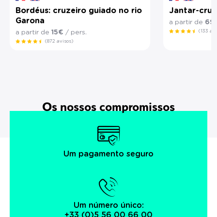
Bordéus: cruzeiro guiado no rio
Jantar-cru
Garona
a partir de
69
(133 av
a partir de
15€
/ pers.
(872 avisos)
Os nossos compromissos
Um pagamento seguro
Um número único:
+33 (0)5 56 00 66 00