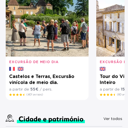
EXCURSÃO DE MEIO DIA
EXCURSÃO DE
Castelos e Terras, Excursão
Tour do Vin
vinícola de meio dia.
Inteiro
a partir de
55€
/ pers.
a partir de
15
(401 avisos)
(60 avi
Cidade e património
Ver todos