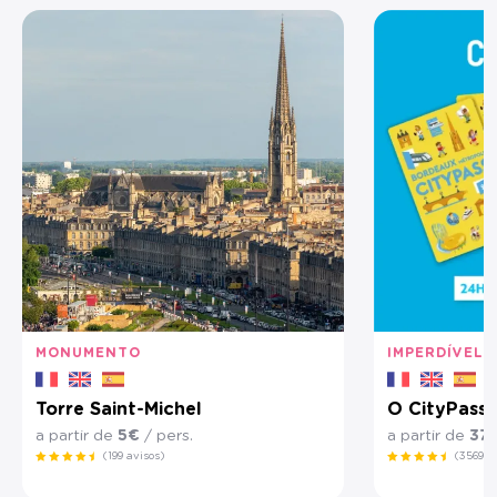
MONUMENTO
IMPERDÍVEL
Torre Saint-Michel
O CityPass
a partir de
5€
/ pers.
a partir de
37
(199 avisos)
(3569 a