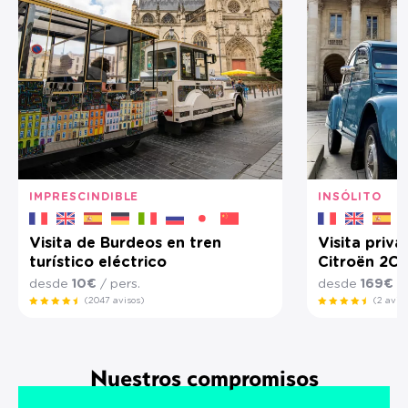
IMPRESCINDIBLE
INSÓLITO
Visita de Burdeos en tren
Visita priv
turístico eléctrico
Citroën 2CV
desde
10€
/ pers.
desde
169€
/ 
(2047 avisos)
(2 aviso
Nuestros compromisos