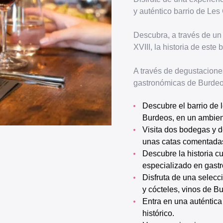
y auténtico barrio de Les
Descubra, a través de un 
XVIII, la historia de este
A través de degustacione
gastronómicas de Burdeo
Descubre el barrio de los Chartrons, cuna histórica del comercio del vino de
Burdeos, en un ambien
Visita dos bodegas y descubre la historia de los vinos de Burdeos durante
unas catas comentada
Descubre la historia culinaria de Burdeos y de Francia con un guía
especializado en gast
Disfruta de una selección de locales excepcionales: maridaje de repostería
y cócteles, vinos de B
Entra en una auténtica panadería del siglo XVIII y descubre su horno
histórico.