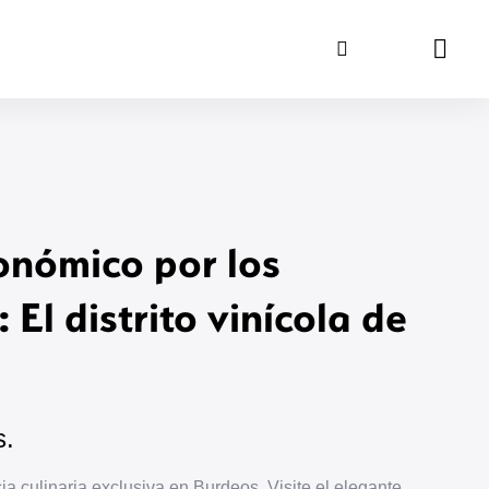
Buscar
Carrit
onómico por los
 El distrito vinícola de
s.
ia culinaria exclusiva en Burdeos. Visite el elegante