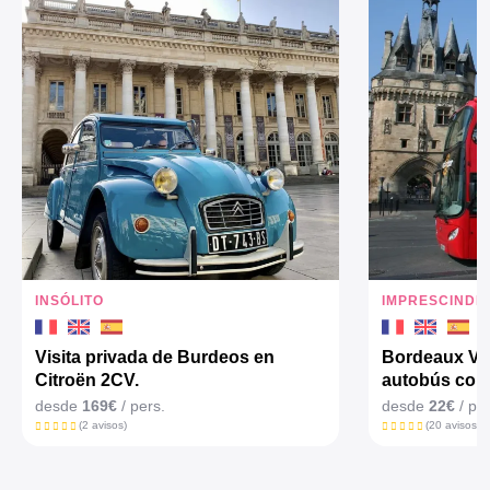
INSÓLITO
IMPRESCINDI
Visita privada de Burdeos en
Bordeaux Vis
Citroën 2CV.
autobús con 
desde
169€
/ pers.
desde
22€
/ per
(2 avisos)
(20 avisos)