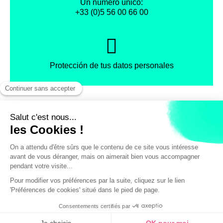
Un número único:
+33 (0)5 56 00 66 00
Protección de tus datos personales
Facebook
Instagram
X
Condiciones Generales de Venta
© Oficina de Turismo de Burdeos
/ pers.
10€
VER LAS FECHAS /
RESERVAR
(1460 avisos)