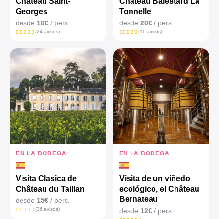
Chateau Saint-
Château Balestard La
Georges
Tonnelle
desde
10€
/ pers.
desde
20€
/ pers.
(24 avisos)
(11 avisos)
EN LA BODEGA
EN LA BODEGA
Visita Clasica de
Visita de un viñedo
Château du Taillan
ecológico, el Château
Bernateau
desde
15€
/ pers.
(36 avisos)
desde
12€
/ pers.