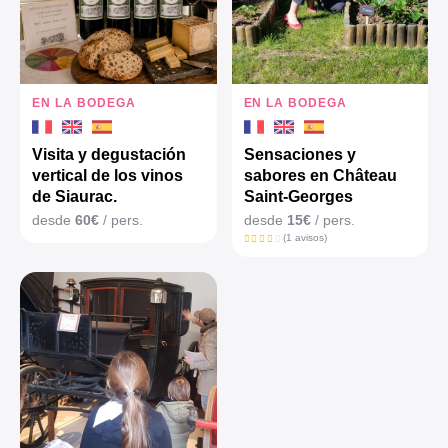
EN LA BODEGA
EN LA BODEGA
Visita y degustación
Sensaciones y
vertical de los vinos
sabores en Château
de Siaurac.
Saint-Georges
desde
60€
/ pers.
desde
15€
/ pers.
(1 avisos)