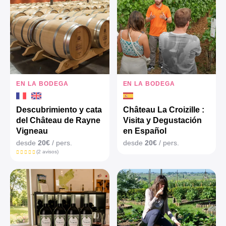
EN LA BODEGA
EN LA BODEGA
Descubrimiento y cata
Château La Croizille :
del Château de Rayne
Visita y Degustación
Vigneau
en Español
desde
20€
/ pers.
desde
20€
/ pers.
(2 avisos)