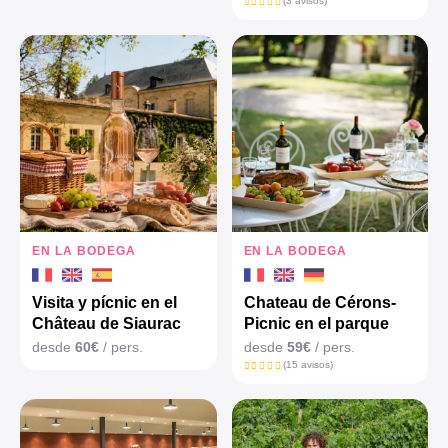
(3 avisos)
EN LA BODEGA
EN LA BODEGA
Visita y pícnic en el
Chateau de Cérons-
Château de Siaurac
Picnic en el parque
desde
60€
/ pers.
desde
59€
/ pers.
(15 avisos)