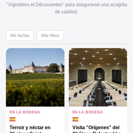
"Vignobles et Découvertes" para asegurarse una acogida
de calidad.
Mis fechas
Más filtros
EN LA BODEGA
EN LA BODEGA
Terroir y néctar en
Visita "Orígenes" del