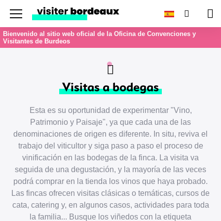
Menu
Buscar
Car
Bienvenido al sitio web oficial de la Oficina de Convenciones y
Visitantes de Burdeos
Visitas a bodegas
Esta es su oportunidad de experimentar "Vino,
Patrimonio y Paisaje", ya que cada una de las
denominaciones de origen es diferente. In situ, reviva el
trabajo del viticultor y siga paso a paso el proceso de
vinificación en las bodegas de la finca. La visita va
seguida de una degustación, y la mayoría de las veces
podrá comprar en la tienda los vinos que haya probado.
Las fincas ofrecen visitas clásicas o temáticas, cursos de
cata, catering y, en algunos casos, actividades para toda
la familia... Busque los viñedos con la etiqueta