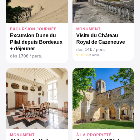
EXCURSION JOURNÉE
MONUMENT
Excursion Dune du
Visite du Château
Pilat depuis Bordeaux
Royal de Cazeneuve
+ déjeuner
dès
14€
/ pers.
(6 avis)
dès
170€
/ pers.
MONUMENT
À LA PROPRIÉTÉ