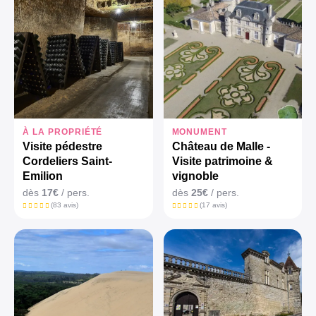
À LA PROPRIÉTÉ
MONUMENT
Visite pédestre
Château de Malle -
Cordeliers Saint-
Visite patrimoine &
Emilion
vignoble
dès
17€
/ pers.
dès
25€
/ pers.
(83 avis)
(17 avis)