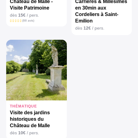
Château de Malle -
Carrières & Millésimes
Visite Patrimoine
en 30min aux
Cordeliers à Saint-
dès
15€
/ pers.
Emilion
(88 avis)
dès
12€
/ pers.
THÉMATIQUE
Visite des jardins
historiques du
Château de Malle
dès
10€
/ pers.