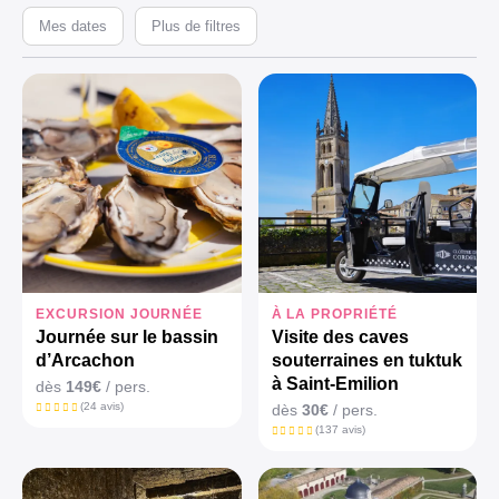
Mes dates
Plus de filtres
EXCURSION JOURNÉE
À LA PROPRIÉTÉ
Journée sur le bassin
Visite des caves
d’Arcachon
souterraines en tuktuk
à Saint-Emilion
dès
149€
/ pers.
(24 avis)
dès
30€
/ pers.
(137 avis)