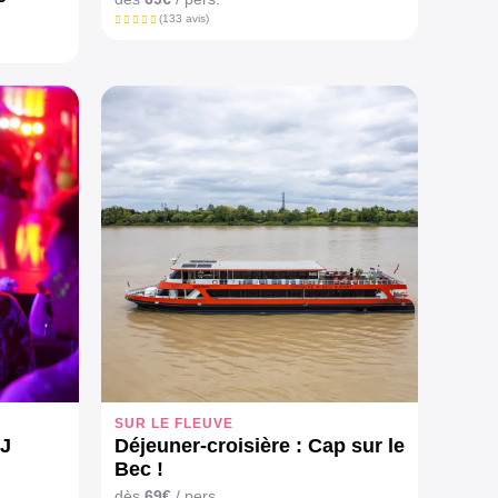
(133 avis)
SUR LE FLEUVE
DJ
Déjeuner-croisière : Cap sur le
Bec !
dès
69€
/ pers.