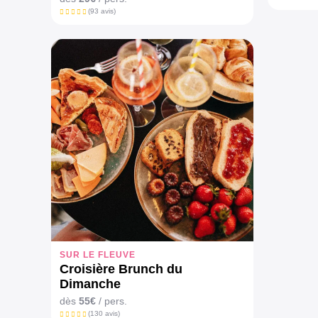
(93 avis)
SUR LE FLEUVE
Croisière Brunch du
Dimanche
dès
55€
/ pers.
(130 avis)