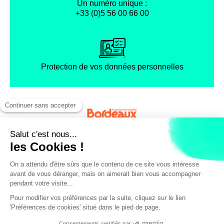
Un numéro unique :
+33 (0)5 56 00 66 00
Protection de vos données personnelles
Facebook
Instagram
X
Mentions légales
Conditions générales de vente
Politique de confidentialité
© Office de Tourisme et des Congrès de Bordeaux Métropole
459€ pour le side-car
VOIR LES
(1 ou 2 personnes)
DATES /