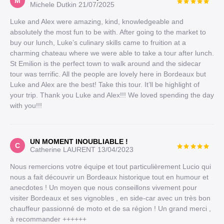
M
Michele Dutkin
21/07/2025
Luke and Alex were amazing, kind, knowledgeable and
absolutely the most fun to be with. After going to the market to
buy our lunch, Luke’s culinary skills came to fruition at a
charming chateau where we were able to take a tour after lunch.
St Emilion is the perfect town to walk around and the sidecar
tour was terrific. All the people are lovely here in Bordeaux but
Luke and Alex are the best! Take this tour. It’ll be highlight of
your trip. Thank you Luke and Alex!!! We loved spending the day
with you!!!
UN MOMENT INOUBLIABLE !
C
Catherine LAURENT
13/04/2023
Nous remercions votre équipe et tout particulièrement Lucio qui
nous a fait découvrir un Bordeaux historique tout en humour et
anecdotes ! Un moyen que nous conseillons vivement pour
visiter Bordeaux et ses vignobles , en side-car avec un très bon
chauffeur passionné de moto et de sa région ! Un grand merci ,
à recommander ++++++