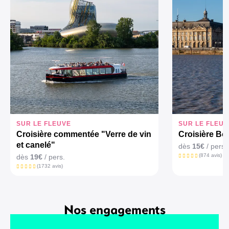
SUR LE FLEUVE
SUR LE FLEUV
Croisière commentée "Verre de vin
Croisière Bor
et canelé"
dès
15€
/ pers.
(874 avis)
dès
19€
/ pers.
(1732 avis)
Nos engagements