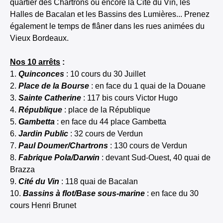
quartier des Chartrons ou encore la Cité du Vin, les
Halles de Bacalan et les Bassins des Lumières... Prenez
également le temps de flâner dans les rues animées du
Vieux Bordeaux.
Nos 10 arrêts
:
1.
Quinconces
: 10 cours du 30 Juillet
2.
Place de la Bourse
: en face du 1 quai de la Douane
3.
Sainte Catherine
: 117 bis cours Victor Hugo
4.
République
: place de la République
5.
Gambetta
: en face du 44 place Gambetta
6.
J
ardin Public
: 32 cours de Verdun
7.
Paul Doumer/Chartrons
: 130 cours de Verdun
8.
Fabrique Pola/Darwin
: devant Sud-Ouest, 40 quai de
Brazza
9.
Cité du Vin
: 118 quai de Bacalan
10.
Bassins à flot/Base sous-marine
: en face du 30
cours Henri Brunet