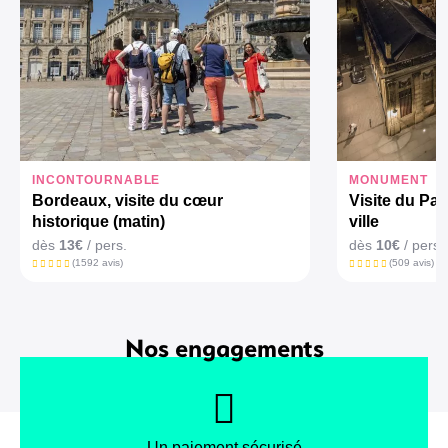
INCONTOURNABLE
MONUMENT
Bordeaux, visite du cœur
Visite du Pa
historique (matin)
ville
dès
13€
/ pers.
dès
10€
/ pers.
(1592 avis)
(509 avis)
Nos engagements
Un paiement sécurisé