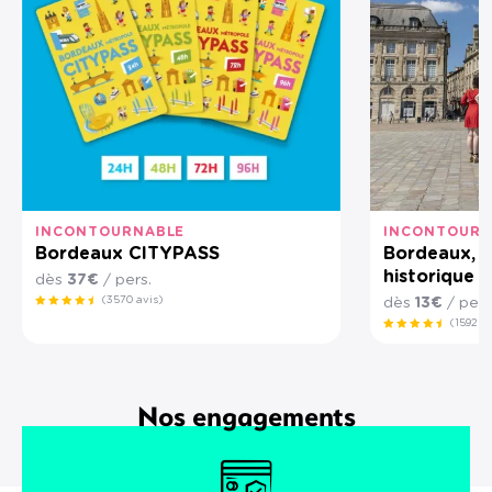
INCONTOURNABLE
INCONTOURN
Bordeaux CITYPASS
Bordeaux, v
historique 
dès
37€
/ pers.
(3570 avis)
dès
13€
/ pers
(1592 a
Nos engagements