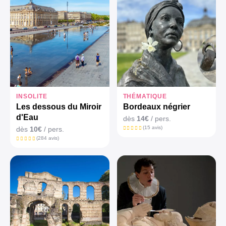
INSOLITE
THÉMATIQUE
Les dessous du Miroir
Bordeaux négrier
d'Eau
dès
14€
/ pers.
(15 avis)
dès
10€
/ pers.
(284 avis)