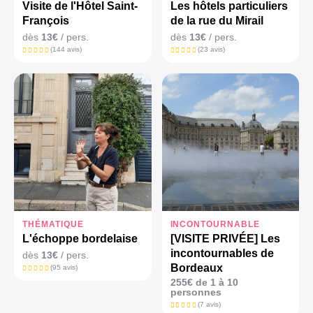
Visite de l'Hôtel Saint-
Les hôtels particuliers
François
de la rue du Mirail
dès
13€
/ pers.
dès
13€
/ pers.
(144 avis)
(23 avis)
THÉMATIQUE
INCONTOURNABLE
L'échoppe bordelaise
[VISITE PRIVÉE] Les
incontournables de
dès
13€
/ pers.
Bordeaux
(95 avis)
255€ de 1 à 10
personnes
(7 avis)