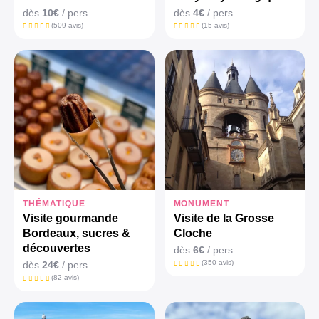
dès
10€
/ pers.
dès
4€
/ pers.
(509 avis)
(15 avis)
THÉMATIQUE
MONUMENT
Visite gourmande
Visite de la Grosse
Bordeaux, sucres &
Cloche
découvertes
dès
6€
/ pers.
(350 avis)
dès
24€
/ pers.
(82 avis)