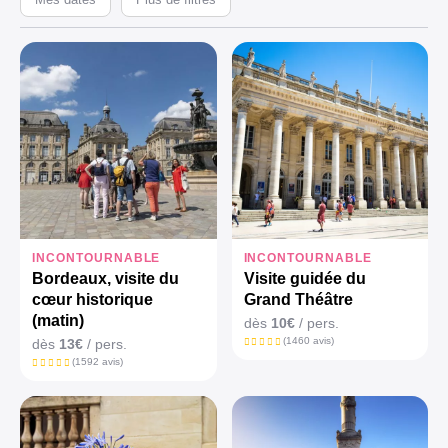
INCONTOURNABLE
INCONTOURNABLE
Bordeaux, visite du
Visite guidée du
cœur historique
Grand Théâtre
(matin)
dès
10€
/ pers.
(1460 avis)
dès
13€
/ pers.
(1592 avis)