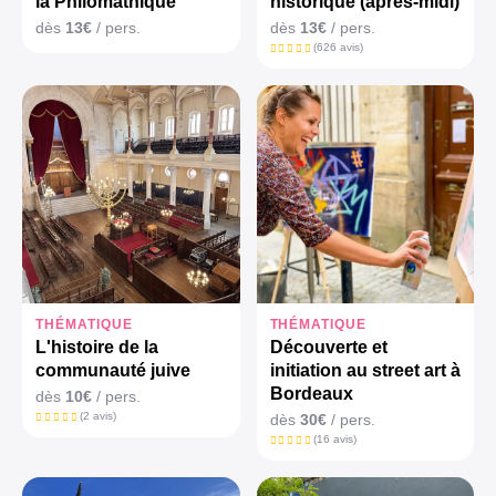
la Philomathique
historique (après-midi)
dès
13€
/ pers.
dès
13€
/ pers.
(626 avis)
THÉMATIQUE
THÉMATIQUE
L'histoire de la
Découverte et
communauté juive
initiation au street art à
Bordeaux
dès
10€
/ pers.
(2 avis)
dès
30€
/ pers.
(16 avis)