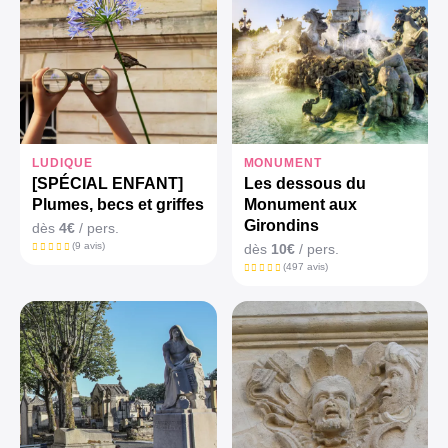
LUDIQUE
MONUMENT
[SPÉCIAL ENFANT]
Les dessous du
Plumes, becs et griffes
Monument aux
Girondins
dès
4€
/ pers.
(9 avis)
dès
10€
/ pers.
(497 avis)