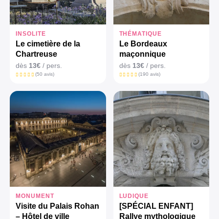
INSOLITE
THÉMATIQUE
Le cimetière de la
Le Bordeaux
Chartreuse
maçonnique
dès
13€
/ pers.
dès
13€
/ pers.
(50 avis)
(190 avis)
MONUMENT
LUDIQUE
Visite du Palais Rohan
[SPÉCIAL ENFANT]
– Hôtel de ville
Rallye mythologique