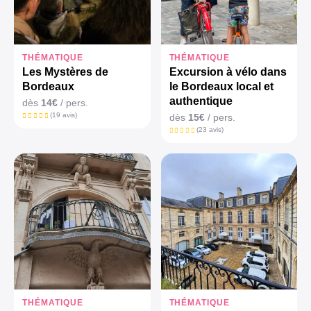
THÉMATIQUE
THÉMATIQUE
Les Mystères de
Excursion à vélo dans
Bordeaux
le Bordeaux local et
authentique
dès
14€
/ pers.
(19 avis)
dès
15€
/ pers.
(23 avis)
THÉMATIQUE
THÉMATIQUE