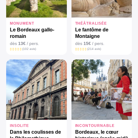
MONUMENT
THÉÂTRALISÉE
Le Bordeaux gallo-
Le fantôme de
romain
Montaigne
dès
13€
/ pers.
dès
15€
/ pers.
(102 avis)
(214 avis)
INSOLITE
INCONTOURNABLE
Dans les coulisses de
Bordeaux, le cœur