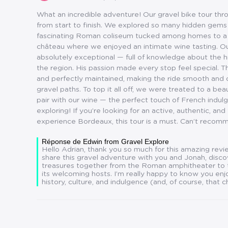
What an incredible adventure! Our gravel bike tour th
from start to finish. We explored so many hidden gem
fascinating Roman coliseum tucked among homes to a
château where we enjoyed an intimate wine tasting. Ou
absolutely exceptional — full of knowledge about the hi
the region. His passion made every stop feel special. 
and perfectly maintained, making the ride smooth and
gravel paths. To top it all off, we were treated to a bea
pair with our wine — the perfect touch of French indul
exploring! If you’re looking for an active, authentic, and
experience Bordeaux, this tour is a must. Can’t recomm
Réponse de Edwin from Gravel Explore
Hello Adrian, thank you so much for this amazing revie
share this gravel adventure with you and Jonah, disc
treasures together from the Roman amphitheater to 
its welcoming hosts. I’m really happy to know you e
history, culture, and indulgence (and, of course, that