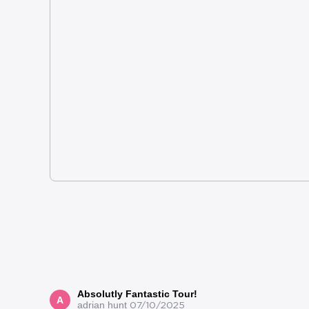
Absolutly Fantastic Tour!
A
adrian hunt
07/10/2025