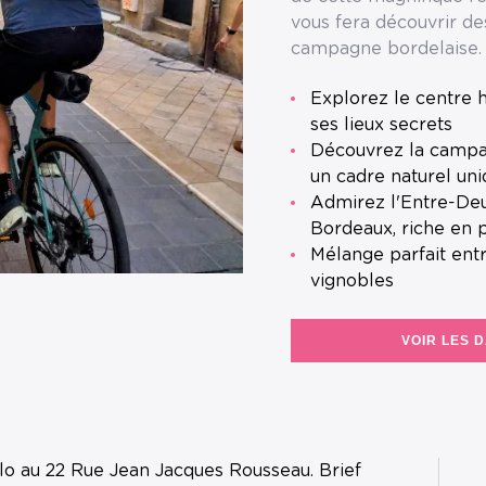
vous fera découvrir de
campagne bordelaise.
Explorez le centre historique de Bordeaux en Gravel & dénichez
ses lieux secrets
Découvrez la campagne bordelaise hors des sentiers battus, dans
un cadre naturel un
Admirez l'Entre-Deux-Mers : Région naturelle aux portes de
Bordeaux, riche en 
Mélange parfait entre ville, villages pittoresques, collines et
vignobles
VOIR LES 
lo au 22 Rue Jean Jacques Rousseau. Brief