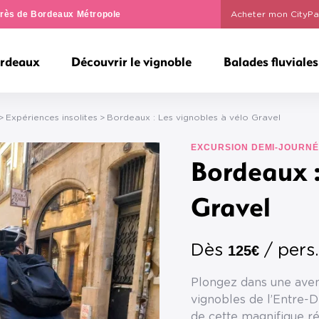
ngrès de Bordeaux Métropole
Acheter mon CityPa
ordeaux
Découvrir le vignoble
Balades fluviales
Expériences insolites
Bordeaux : Les vignobles à vélo Gravel
EXCURSION DEMI-JOURN
Bordeaux :
Gravel
Dès
/ pers.
125€
Plongez dans une aven
vignobles de l’Entre-
de cette magnifique ré