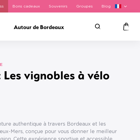
ss
Bons cadeaux
Souvenirs
Groupes
Blog
Autour de Bordeaux
Rechercher
Panie
ÉE
 Les vignobles à vélo
ture authentique à travers Bordeaux et les
Deux-Mers, conçue pour vous donner le meilleur
gion. Cette expérience sportive et accessible