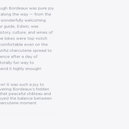
rough Bordeaux was pure joy
s along the way — from the
 wonderfully welcoming
r guide, Edwin, was
story, culture, and wines of
The bikes were top-notch
 comfortable even on the
utiful charcuterie spread to
gence after a day of
 totally fun way to
end it highly enough!
w! It was such a joy to
overing Bordeaux’s hidden
that peaceful château and
njoyed the balance between
 charcuterie moment