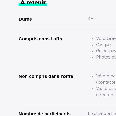
A retenir
Durée
4H
Compris dans l'offre
Vélo Grav
Casque
Guide pas
Photos et
Non compris dans l'offre
Vélo élec
(contacte
Visite du
directeme
Nombre de participants
L'activité a li