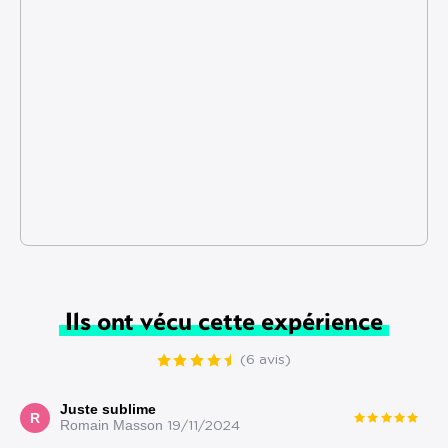
Ils ont vécu cette expérience
(6 avis)
Juste sublime
R
Romain Masson
19/11/2024