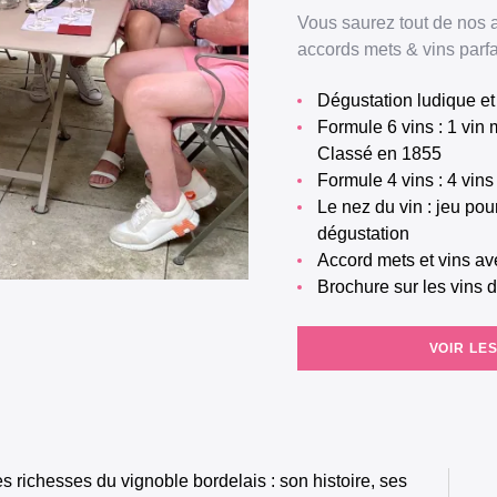
Vous saurez tout de nos 
accords mets & vins parfai
Dégustation ludique e
Formule 6 vins : 1 vin mystère, 2 vins blancs, 3 vins rouges et un grand Cru
Classé en 1855
Formule 4 vins : 4 vin
Le nez du vin : jeu pour apprendre à reconnaître les arômes pendant la
dégustation
Accord mets et vins a
Brochure sur les vins
VOIR LE
s richesses du vignoble bordelais : son histoire, ses