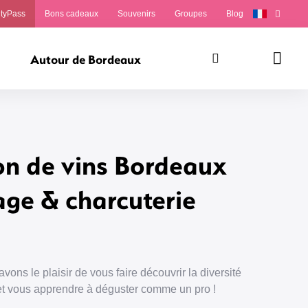
ityPass
Bons cadeaux
Souvenirs
Groupes
Blog
Autour de Bordeaux
Rechercher
Panie
on de vins Bordeaux
ge & charcuterie
ons le plaisir de vous faire découvrir la diversité
 et vous apprendre à déguster comme un pro !