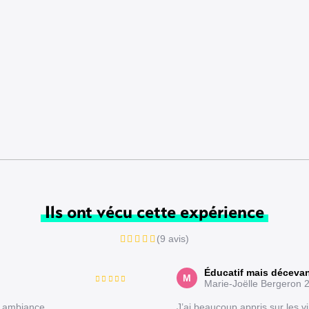
Ils ont vécu cette expérience
(9 avis)
Éducatif mais déceva
M
Marie-Joëlle Bergeron
2
e ambiance
J’ai beaucoup appris sur les v