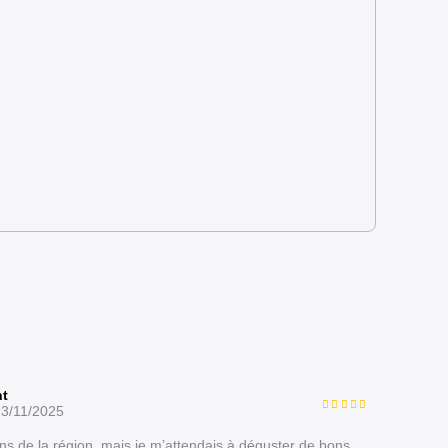
nt
3/11/2025
ins de la région, mais je m’attendais à déguster de bons