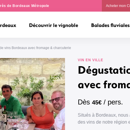
ngrès de Bordeaux Métropole
Acheter mon C
ordeaux
Découvrir le vignoble
Balades fluviales
de vins Bordeaux avec fromage & charcuterie
VIN EN VILLE
Dégustati
avec froma
Dès
/ pers.
45€
Situés à Bordeaux, nous av
des vins de notre région