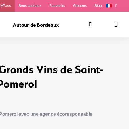
ityPass
Bons cadeaux
Souvenirs
Groupes
Blog
Autour de Bordeaux
Rechercher
Panie
Grands Vins de Saint-
 Pomerol
et Pomerol avec une agence écoresponsable