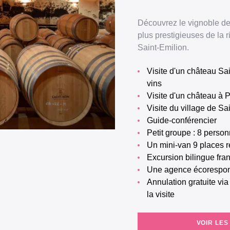
Découvrez le vignoble de 
plus prestigieuses de la r
Saint-Emilion.
Visite d'un château Saint-Emilion Grand Cru Classé et dégustation de 4
vins
Visite d'un château à
Visite du village de 
Guide-conférencier
Petit groupe : 8 per
Un mini-van 9 places 
Excursion bilingue fra
Une agence écorespo
Annulation gratuite via le mail de réservation jusqu'à 24h avant le début de
la visite
VOIR LES