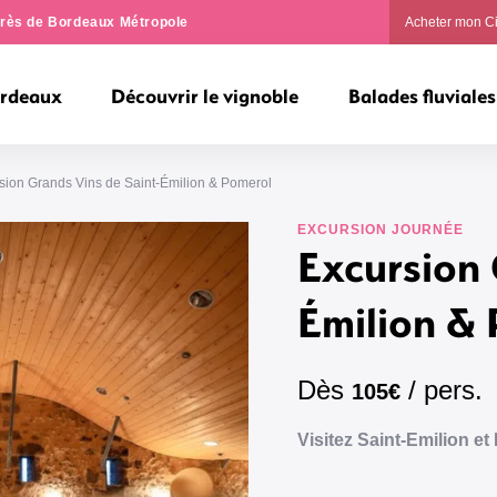
ngrès de Bordeaux Métropole
Acheter mon C
ordeaux
Découvrir le vignoble
Balades fluviales
sion Grands Vins de Saint-Émilion & Pomerol
EXCURSION JOURNÉE
Excursion 
Émilion &
Dès
/ pers.
105€
Visitez Saint-Emilion 