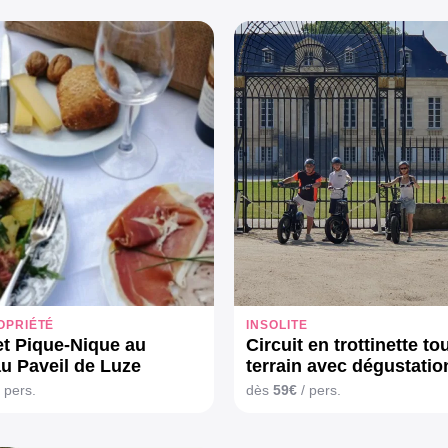
OPRIÉTÉ
INSOLITE
 et Pique-Nique au
Circuit en trottinette tou
u Paveil de Luze
terrain avec dégustatio
Château La Louvière (1
 pers.
dès
59€
/ pers.