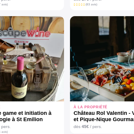
 avis)
(83 avis)
E
À LA PROPRIÉTÉ
 game et initiation à
Château Rol Valentin - V
ogie à St Emilion
et Pique-Nique Gourm
 pers.
dès
45€
/ pers.
 avis)