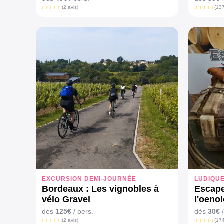
(2 avis)
(137
EXCURSION DEMI-JOURNÉE
LUDIQU
Bordeaux : Les vignobles à
Escape
vélo Gravel
l'oenol
dès
125€
/ pers.
dès
30€
/
(2 avis)
(174