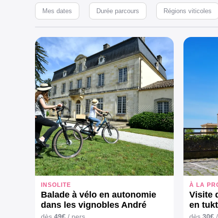
Mes dates
Durée parcours
Régions viticoles
INSOLITE
À LA PR
Balade à vélo en autonomie
Visite
dans les vignobles André
en tuk
Lurton
dès
49€
/ pers.
dès
30€
/