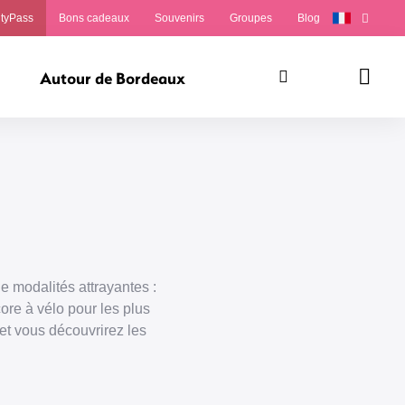
ityPass
Bons cadeaux
Souvenirs
Groupes
Blog
Autour de Bordeaux
Rechercher
Panie
de modalités attrayantes :
core à vélo pour les plus
 et vous découvrirez les