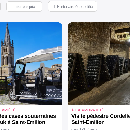
Partenaire écocertifié
OPRIÉTÉ
À LA PROPRIÉTÉ
 des caves souterraines
Visite pédestre Cordeli
tuk à Saint-Emilion
Saint-Emilion
 pers.
dès
17€
/ pers.