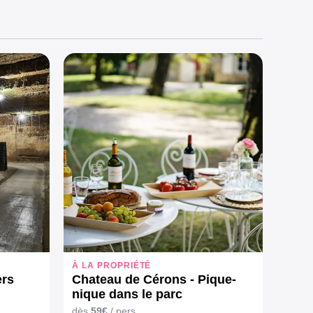
À LA PROPRIÉTÉ
ers
Chateau de Cérons - Pique-
nique dans le parc
dès
59€
/ pers.