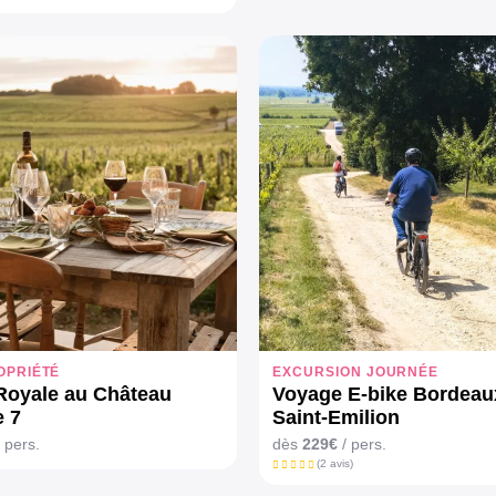
OPRIÉTÉ
EXCURSION JOURNÉE
 Royale au Château
Voyage E-bike Bordeau
 7
Saint-Emilion
 pers.
dès
229€
/ pers.
(2 avis)