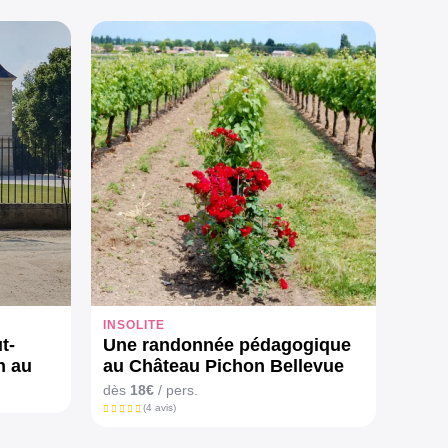
INSOLITE
t-
Une randonnée pédagogique
n au
au Château Pichon Bellevue
h30)
dès
18€
/ pers.
(4 avis)