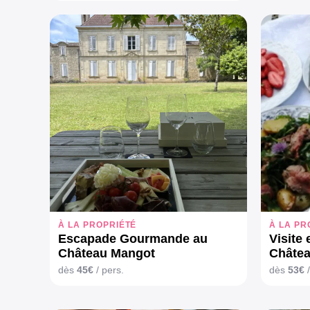
À LA PROPRIÉTÉ
À LA PR
Escapade Gourmande au
Visite
Château Mangot
Châtea
dès
45€
/ pers.
dès
53€
/