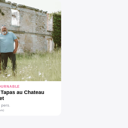
OURNABLE
Tapas au Chateau
et
 pers.
vis)