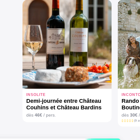
INSOLITE
INCONT
Demi-journée entre Château
Rando 
Couhins et Château Bardins
Boutin
dès
46€
/ pers.
dès
30€
/
(9 a