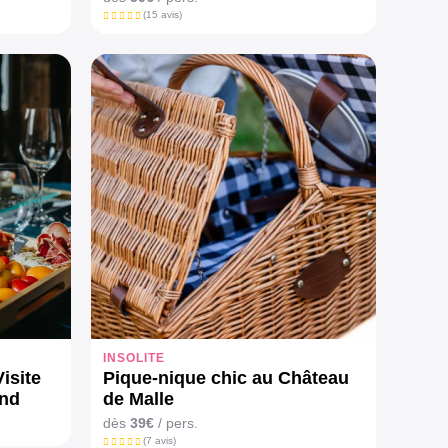
(15 avis)
INSOLITE
isite
Pique-nique chic au Château
and
de Malle
dès
39€
/ pers.
(7 avis)