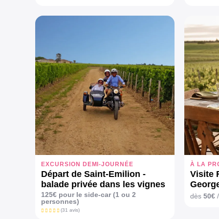
EXCURSION DEMI-JOURNÉE
À LA PR
Départ de Saint-Emilion -
Visite
balade privée dans les vignes
George
125€ pour le side-car (1 ou 2
dès
50€
/
personnes)
(31 avis)