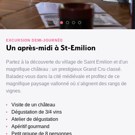
EXCURSION DEMI-JOURNÉE
Un après-midi à St-Emilion
Partez à la découverte du village de Saint Emilion et d'un
magnifique château : un prestigieux Grand Cru classé.
Baladez-vous dans la cité médiévale et profitez de ce
magnifique paysage vallonné où s’alignent des rangs de
vignes.
Visite de un château
Dégustation de 3/4 vins
Atelier de dégustation
Apéritif gourmand
Petit groupe de 8 personnes