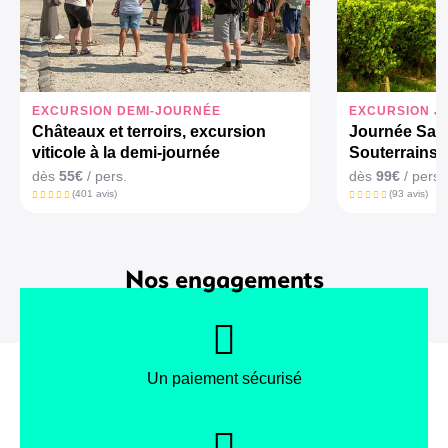
EXCURSION DEMI-JOURNÉE
EXCURSION J
Châteaux et terroirs, excursion
Journée Saint
viticole à la demi-journée
Souterrains 
dès
55€
/ pers.
dès
99€
/ pers.
(401 avis)
(93 avis)
Nos engagements
Un paiement sécurisé