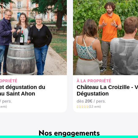
ROPRIÉTÉ
À LA PROPRIÉTÉ
 et dégustation du
Château La Croizille - V
au Saint Ahon
Dégustation
/ pers.
dès
20€
/ pers.
 avis)
(12 avis)
Nos engagements