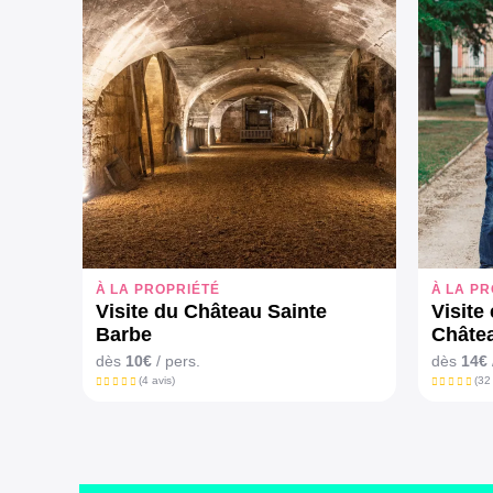
À LA PROPRIÉTÉ
À LA P
Visite du Château Sainte
Visite
Barbe
Châte
dès
10€
/ pers.
dès
14€
(4 avis)
(32