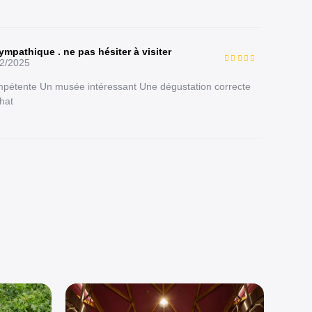
mpathique . ne pas hésiter à visiter
2/2025
mpétente Un musée intéressant Une dégustation correcte
hat