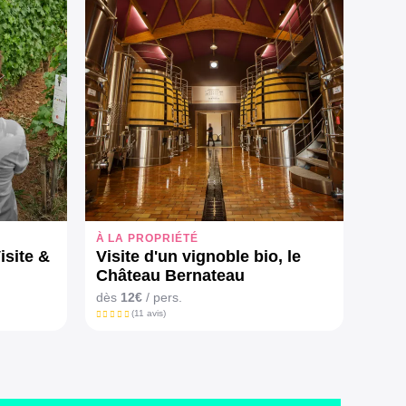
À LA PROPRIÉTÉ
isite &
Visite d'un vignoble bio, le
Château Bernateau
dès
12€
/ pers.
(11 avis)