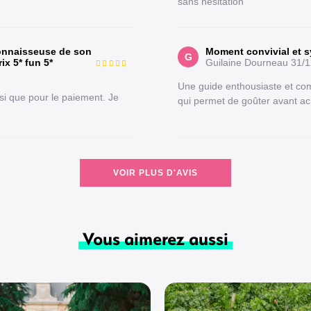
sans hésitation
connaisseuse de son
Moment convivial et sy
G
ix 5* fun 5*
Guilaine Dourneau
31/1
Une guide enthousiaste et co
si que pour le paiement. Je
qui permet de goûter avant ac
VOIR PLUS D'AVIS
Vous aimerez aussi