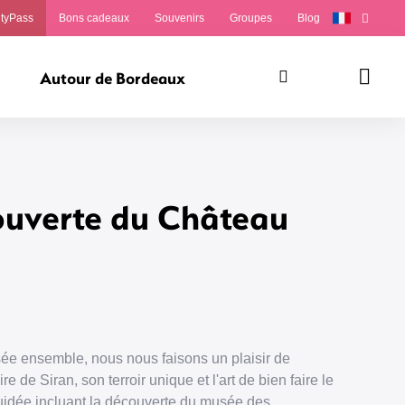
ityPass
Bons cadeaux
Souvenirs
Groupes
Blog
Autour de Bordeaux
Rechercher
Panie
ouverte du Château
ée ensemble, nous nous faisons un plaisir de
re de Siran, son terroir unique et l'art de bien faire le
 guidée incluant la découverte du musée des