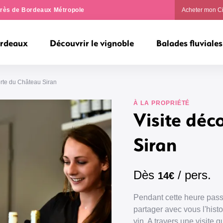
ngrès de Bordeaux Métropole
Acheter mon C
ordeaux
Découvrir le vignoble
Balades fluviales
erte du Château Siran
À LA PROPRIÉTÉ
Visite déc
Siran
Dès
/ pers.
14€
Pendant cette heure pass
partager avec vous l'histoi
vin. A travers une visite