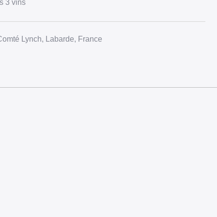
s 3 vins
omté Lynch, Labarde, France