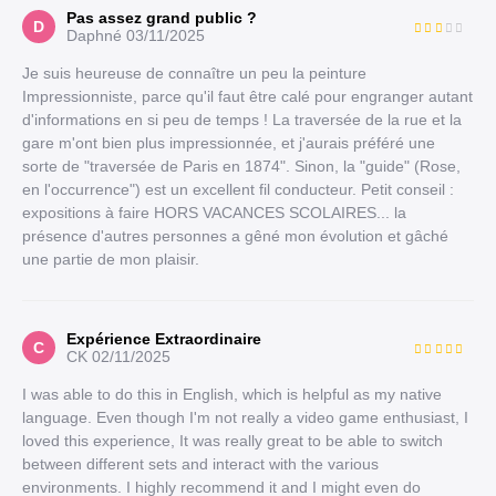
Pas assez grand public ?
D
Daphné
03/11/2025
Je suis heureuse de connaître un peu la peinture
Impressionniste, parce qu'il faut être calé pour engranger autant
d'informations en si peu de temps ! La traversée de la rue et la
gare m'ont bien plus impressionnée, et j'aurais préféré une
sorte de "traversée de Paris en 1874". Sinon, la "guide" (Rose,
en l'occurrence") est un excellent fil conducteur. Petit conseil :
expositions à faire HORS VACANCES SCOLAIRES... la
présence d'autres personnes a gêné mon évolution et gâché
une partie de mon plaisir.
Expérience Extraordinaire
C
CK
02/11/2025
I was able to do this in English, which is helpful as my native
language. Even though I'm not really a video game enthusiast, I
loved this experience, It was really great to be able to switch
between different sets and interact with the various
environments. I highly recommend it and I might even do