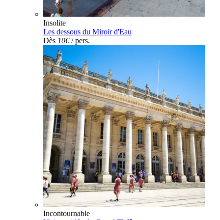
Insolite
Les dessous du Miroir d'Eau
Dès
10€
/ pers.
Incontournable