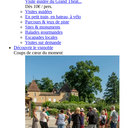
Visite guidée du Grand Théât...
Dès
10€
/ pers.
Visites guidées
En petit train, en bateau, à vélo
Parcours & jeux de piste
Sites & monuments
Balades gourmandes
Escapades locales
Visites sur demande
Découvrir le vignoble
Coups de cœur du moment