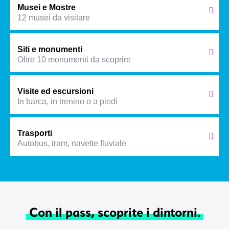
Musei e Mostre
12 musei da visitare
Siti e monumenti
Oltre 10 monumenti da scoprire
Visite ed escursioni
In barca, in trenino o a piedi
Trasporti
Autobus, tram, navette fluviale
Con il pass, scoprite i dintorni.