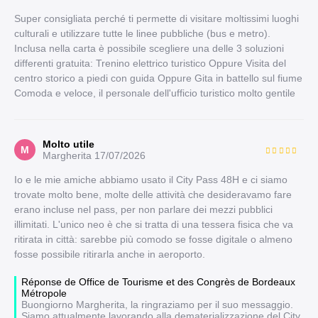
Super consigliata perché ti permette di visitare moltissimi luoghi
culturali e utilizzare tutte le linee pubbliche (bus e metro).
Inclusa nella carta è possibile scegliere una delle 3 soluzioni
differenti gratuita: Trenino elettrico turistico Oppure Visita del
centro storico a piedi con guida Oppure Gita in battello sul fiume
Comoda e veloce, il personale dell'ufficio turistico molto gentile
Molto utile
M
Margherita
17/07/2026
Io e le mie amiche abbiamo usato il City Pass 48H e ci siamo
trovate molto bene, molte delle attività che desideravamo fare
erano incluse nel pass, per non parlare dei mezzi pubblici
illimitati. L'unico neo è che si tratta di una tessera fisica che va
ritirata in città: sarebbe più comodo se fosse digitale o almeno
fosse possibile ritirarla anche in aeroporto.
Réponse de Office de Tourisme et des Congrès de Bordeaux
Métropole
Buongiorno Margherita, la ringraziamo per il suo messaggio.
Siamo attualmente lavorando alla dematerializzazione del City