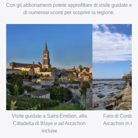
Con gli abbonamenti potete approfittare di visite guidate e
di numerosi sconti per scoprire la regione.
Visite guidate a Saint-Emilion, alla
Faro di Cordouan
Cittadella di Blaye e ad Arcachon
Arcachon in barc
incluse