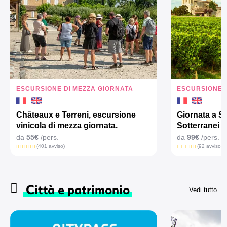
ESCURSIONE DI MEZZA GIORNATA
ESCURSIONE 
Châteaux e Terreni, escursione
Giornata a Sa
vinicola di mezza giornata.
Sotterranei e
da
55€
/pers.
da
99€
/pers.
(401 avviso)
(92 avviso)
Città e patrimonio
Vedi tutto