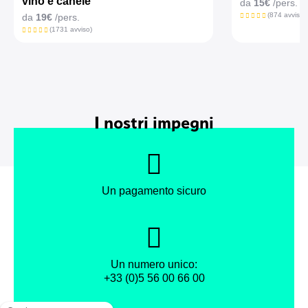
vino e canelé”
da
15€
/pers.
(874 avviso)
da
19€
/pers.
(1731 avviso)
I nostri impegni
Un pagamento sicuro
Un numero unico:
+33 (0)5 56 00 66 00