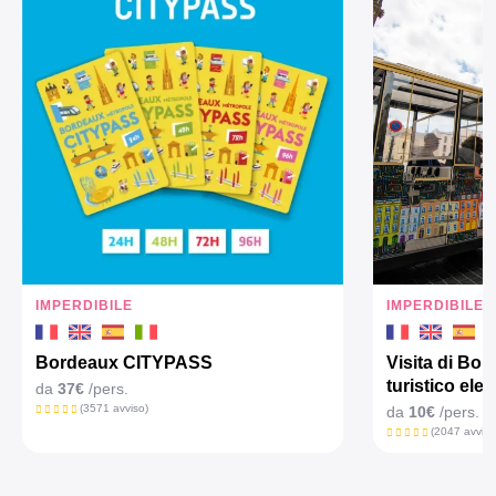
IMPERDIBILE
IMPERDIBILE
Bordeaux CITYPASS
Visita di Bor
turistico elet
da
37€
/pers.
(3571 avviso)
da
10€
/pers.
(2047 avviso