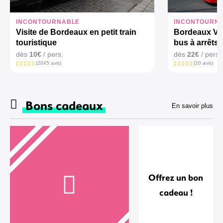
INCONTOURNABLE
INCONTOURN
Visite de Bordeaux en petit train
Bordeaux Vis
touristique
bus à arrêts 
dès
10€
/ pers.
dès
22€
/ pers.
(2045 avis)
(20 avis)
Bons cadeaux
En savoir plus
Offrez un bon
cadeau !