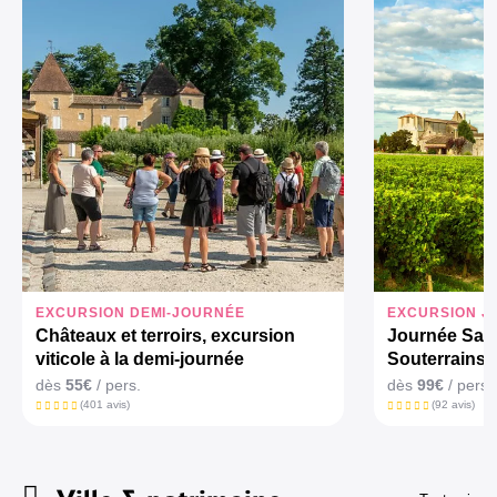
EXCURSION DEMI-JOURNÉE
EXCURSION J
Châteaux et terroirs, excursion
Journée Saint
viticole à la demi-journée
Souterrains 
dès
55€
/ pers.
dès
99€
/ pers.
(401 avis)
(92 avis)