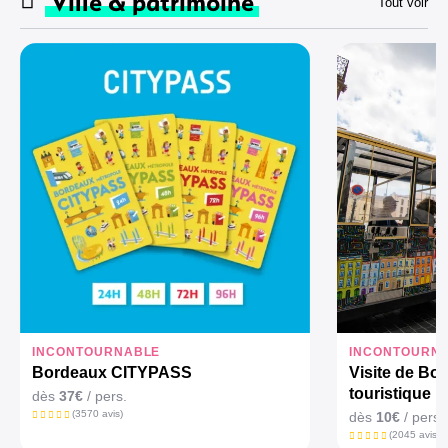
Ville & patrimoine
Tout voir
INCONTOURNABLE
INCONTOURN
Bordeaux CITYPASS
Visite de Bor
touristique
dès
37€
/ pers.
(3570 avis)
dès
10€
/ pers.
(2045 avis)