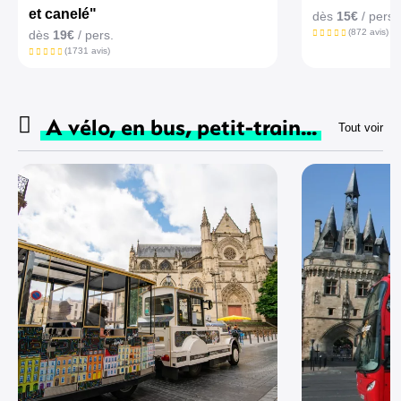
et canelé"
dès
15€
/ pers.
(872 avis)
dès
19€
/ pers.
(1731 avis)
A vélo, en bus, petit-train...
Tout voir