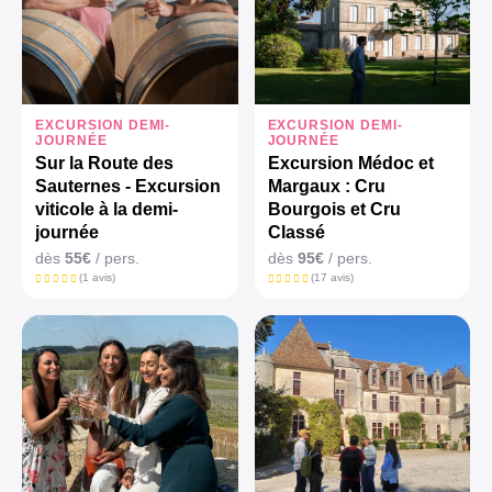
EXCURSION DEMI-
EXCURSION DEMI-
JOURNÉE
JOURNÉE
Sur la Route des
Excursion Médoc et
Sauternes - Excursion
Margaux : Cru
viticole à la demi-
Bourgois et Cru
journée
Classé
dès
55€
/ pers.
dès
95€
/ pers.
(1 avis)
(17 avis)