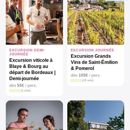
EXCURSION DEMI-
EXCURSION JOURNÉE
JOURNÉE
Excursion Grands
Excursion viticole à
Vins de Saint-Émilion
Blaye & Bourg au
& Pomerol
départ de Bordeaux |
dès
105€
/ pers.
Demi-journée
(16 avis)
dès
55€
/ pers.
(1 avis)