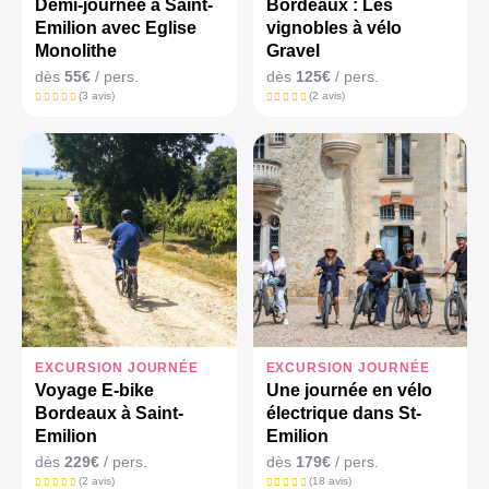
Demi-journée à Saint-
Bordeaux : Les
Emilion avec Eglise
vignobles à vélo
Monolithe
Gravel
dès
55€
/ pers.
dès
125€
/ pers.
(3 avis)
(2 avis)
EXCURSION JOURNÉE
EXCURSION JOURNÉE
Voyage E-bike
Une journée en vélo
Bordeaux à Saint-
électrique dans St-
Emilion
Emilion
dès
229€
/ pers.
dès
179€
/ pers.
(2 avis)
(18 avis)