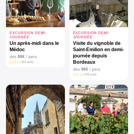
EXCURSION DEMI-
EXCURSION DEMI-
JOURNÉE
JOURNÉE
Un après-midi dans le
Visite du vignoble de
Médoc
Saint-Emilion en demi-
journée depuis
dès
99€
/ pers.
Bordeaux
(64 avis)
dès
96€
/ pers.
(79 avis)