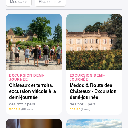
Mes dates
Plus de filtres
EXCURSION DEMI-
EXCURSION DEMI-
JOURNÉE
JOURNÉE
Châteaux et terroirs,
Médoc & Route des
excursion viticole à la
Châteaux - Excursion
demi-journée
demi-journée
dès
55€
/ pers.
dès
55€
/ pers.
(401 avis)
(1 avis)