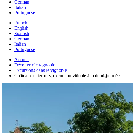
German
Italian
Portuguese
French
English
Spanish
German
Italian
Portuguese
Accueil
Découvrir le vignoble
Excursions dans le vignoble
Châteaux et terroirs, excursion viticole à la demi-journée