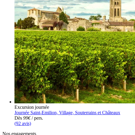
Excursion journée
Journée Saint-Emilion, Village, Souterrains et Châteaux
Dès
99€
/ pers.
(92 avis)
Nos engagements