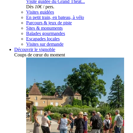
Visite guidée du Grand Théât...
Dès
10€
/ pers.
Visites guidées
En petit train, en bateau, à vélo
Parcours & jeux de piste
Sites & monuments
Balades gourmandes
Escapades locales
Visites sur demande
Découvrir le vignoble
Coups de cœur du moment