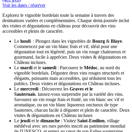
Voir les dates / réserver
Explorez le vignoble bordelais toute la semaine à travers des
destinations variées et complémentaires. Chaque demi-journée inclut
des visites et dégustations en château pour découvrir des vins
accessibles et pleins de caractère.
Le
lundi
: Plongez dans les vignobles de
Bourg
&
Blaye
.
Commencez par un vin blanc frais et vif, idéal pour une
dégustation tout en légèreté, puis un vin rouge chaleureux et
gourmand, facile à apprécier. Deux visites & dégustations en
Château incluses.
Le
mardi
et le
samedi
: Parcourez le
Médoc
, au nord du
vignoble bordelais. Dégustez deux vins rouges structurés et
élégants, puissants mais accessibles, qui séduisent tous les
publics. Deux visites et dégustations en Château incluses.
Le
mercredi
: Découvrez les
Graves et le
Sauternais
. laissez-vous surprendre par la variété des vins.
Savourez un vin rouge frais et fruité, un vin blanc sec vif et
aromatique, ou un vin blanc liquoreux onctueux de type
Sauternes, chacun facile à déguster et plein de caractère. Deux
visites & dégustations en Château incluses
Le
jeudi
et le
dimanche
: Visitez
Saint-Emilion
, village
médiéval avec ses rues pavées inscrit au patrimoine mondial
de l'UNESCO, et entrez au cœur de son Eglise souterraine