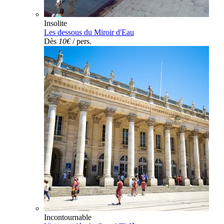
Insolite
Les dessous du Miroir d'Eau
Dès
10€
/ pers.
Incontournable