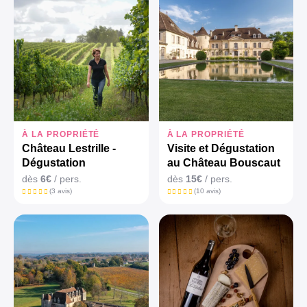
À LA PROPRIÉTÉ
À LA PROPRIÉTÉ
Château Lestrille -
Visite et Dégustation
Dégustation
au Château Bouscaut
dès
6€
/ pers.
dès
15€
/ pers.
(3 avis)
(10 avis)