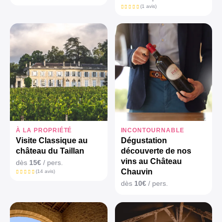
(1 avis)
À LA PROPRIÉTÉ
INCONTOURNABLE
Visite Classique au
Dégustation
château du Taillan
découverte de nos
vins au Château
dès
15€
/ pers.
Chauvin
(14 avis)
dès
10€
/ pers.