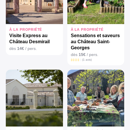
À LA PROPRIÉTÉ
À LA PROPRIÉTÉ
Visite Express au
Sensations et saveurs
Château Desmirail
au Château Saint-
Georges
dès
14€
/ pers.
dès
15€
/ pers.
(1 avis)