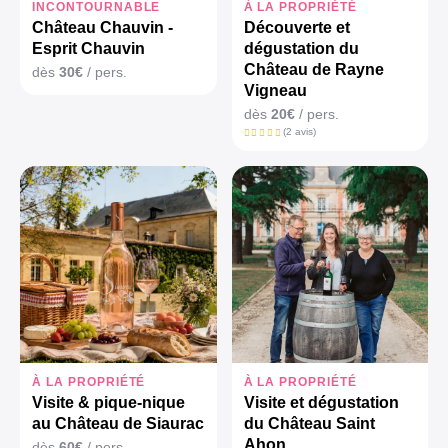
INCONTOURNABLE
À LA PROPRIÉTÉ
Château Chauvin -
Découverte et
Esprit Chauvin
dégustation du
Château de Rayne
dès
30€
/ pers.
Vigneau
dès
20€
/ pers.
(2 avis)
À LA PROPRIÉTÉ
À LA PROPRIÉTÉ
Visite & pique-nique
Visite et dégustation
au Château de Siaurac
du Château Saint
Ahon
dès
60€
/ pers.