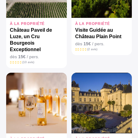
À LA PROPRIÉTÉ
À LA PROPRIÉTÉ
Château Paveil de
Visite Guidée au
Luze, un Cru
Château Plain Point
Bourgeois
dès
15€
/ pers.
Exceptionnel
(2 avis)
dès
15€
/ pers.
(10 avis)