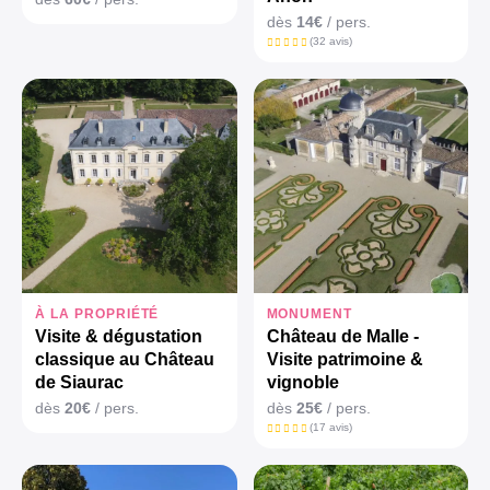
dès
14€
/ pers.
(32 avis)
À LA PROPRIÉTÉ
MONUMENT
Visite & dégustation
Château de Malle -
classique au Château
Visite patrimoine &
de Siaurac
vignoble
dès
20€
/ pers.
dès
25€
/ pers.
(17 avis)