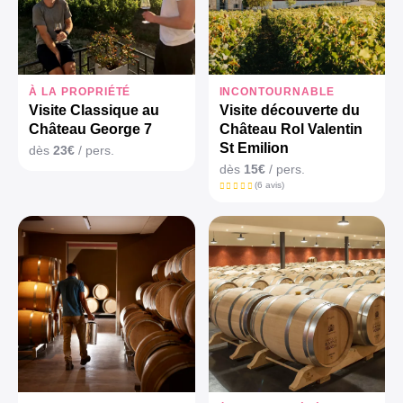
À LA PROPRIÉTÉ
INCONTOURNABLE
Visite Classique au
Visite découverte du
Château George 7
Château Rol Valentin
St Emilion
dès
23€
/ pers.
dès
15€
/ pers.
(6 avis)