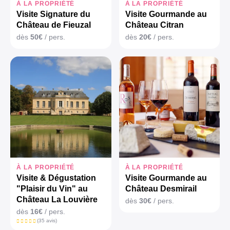
À LA PROPRIÉTÉ
À LA PROPRIÉTÉ
Visite Signature du
Visite Gourmande au
Château de Fieuzal
Château Citran
dès
50€
/ pers.
dès
20€
/ pers.
À LA PROPRIÉTÉ
À LA PROPRIÉTÉ
Visite & Dégustation
Visite Gourmande au
"Plaisir du Vin" au
Château Desmirail
Château La Louvière
dès
30€
/ pers.
dès
16€
/ pers.
(35 avis)