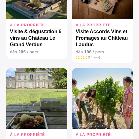
À LA PROPRIÉTÉ
À LA PROPRIÉTÉ
Visite & dégustation 6
Visite Accords Vins et
vins au Château Le
Fromages au Château
Grand Verdus
Lauduc
dès
20€
/ pers.
dès
19€
/ pers.
(15 avis)
À LA PROPRIÉTÉ
À LA PROPRIÉTÉ