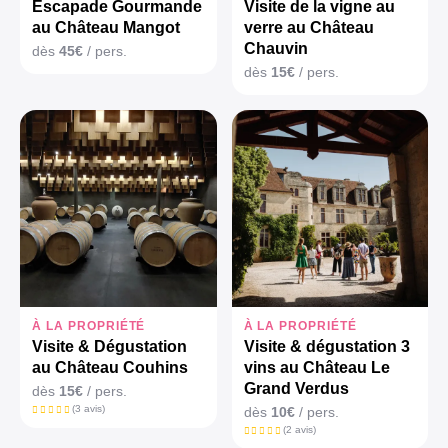
Escapade Gourmande
Visite de la vigne au
au Château Mangot
verre au Château
Chauvin
dès
45€
/ pers.
dès
15€
/ pers.
À LA PROPRIÉTÉ
À LA PROPRIÉTÉ
Visite & Dégustation
Visite & dégustation 3
au Château Couhins
vins au Château Le
Grand Verdus
dès
15€
/ pers.
(3 avis)
dès
10€
/ pers.
(2 avis)