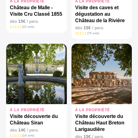
À LA PROPRIÉTÉ
À LA PROPRIÉTÉ
Château de Malle -
Visite des caves et
Visite Cru Classé 1855
dégustation au
Château de la Rivière
dès
15€
/ pers.
(22 avis)
dès
15€
/ pers.
(75 avis)
À LA PROPRIÉTÉ
À LA PROPRIÉTÉ
Visite découverte du
Visite découverte du
Château Siran
Château Haut Breton
Larigaudière
dès
14€
/ pers.
(14 avis)
dès
15€
/ pers.