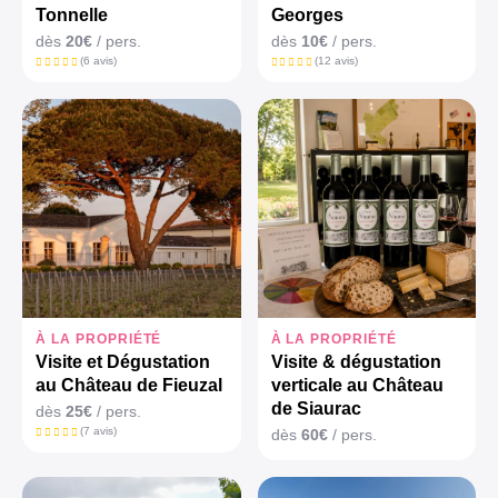
Tonnelle
Georges
dès
20€
/ pers.
dès
10€
/ pers.
(6 avis)
(12 avis)
À LA PROPRIÉTÉ
À LA PROPRIÉTÉ
Visite et Dégustation
Visite & dégustation
au Château de Fieuzal
verticale au Château
de Siaurac
dès
25€
/ pers.
(7 avis)
dès
60€
/ pers.