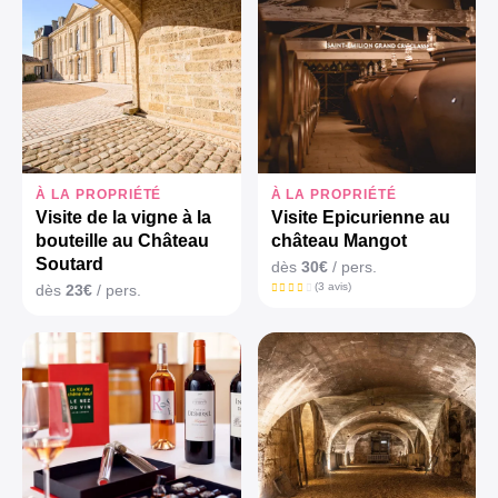
À LA PROPRIÉTÉ
À LA PROPRIÉTÉ
Visite de la vigne à la
Visite Epicurienne au
bouteille au Château
château Mangot
Soutard
dès
30€
/ pers.
(3 avis)
dès
23€
/ pers.