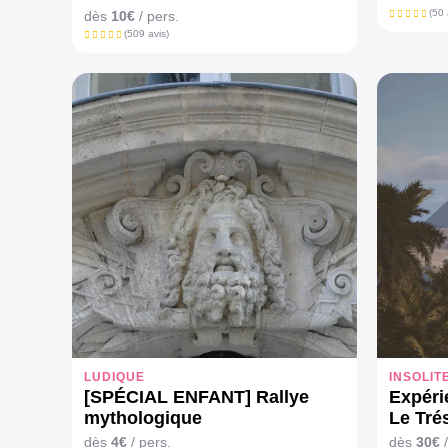
(50 
dès
10€
/ pers.
(509 avis)
LUDIQUE
INSOLIT
[SPÉCIAL ENFANT] Rallye
Expérie
mythologique
Le Tré
dès
4€
/ pers.
dès
30€
/