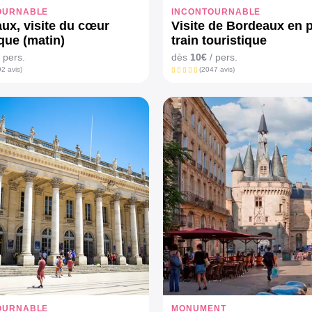
OURNABLE
INCONTOURNABLE
ux, visite du cœur
Visite de Bordeaux en p
ique (matin)
train touristique
 pers.
dès
10€
/ pers.
2 avis)
(2047 avis)
OURNABLE
MONUMENT