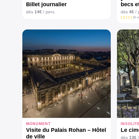
Billet journalier
becs et
dès
14€
/ pers.
dès
4€
/ 
(9 a
MONUMENT
INSOLIT
Visite du Palais Rohan – Hôtel
Le cim
de ville
dès
13€
/