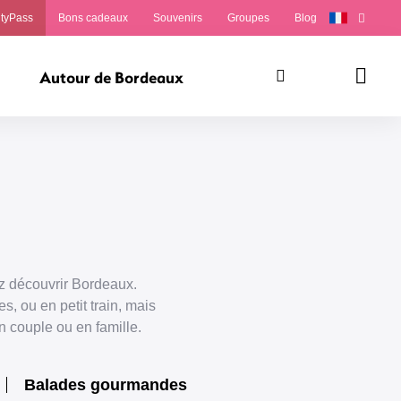
ityPass
Bons cadeaux
Souvenirs
Groupes
Blog
Autour de Bordeaux
Rechercher
Panie
z découvrir Bordeaux.
es, ou en petit train, mais
n couple ou en famille.
Balades gourmandes