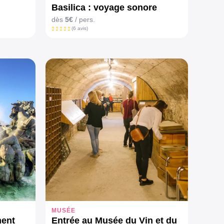
Basilica : voyage sonore
dès
5€
/ pers.
(6 avis)
MUSÉE
ent
Entrée au Musée du Vin et du