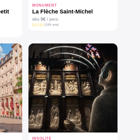
MONUMENT
etit
La Flèche Saint-Michel
dès
5€
/ pers.
(199 avis)
INSOLITE