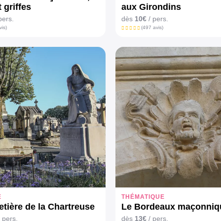
 griffes
aux Girondins
pers.
dès
10€
/ pers.
vis)
(497 avis)
E
THÉMATIQUE
etière de la Chartreuse
Le Bordeaux maçonniq
 pers.
dès
13€
/ pers.