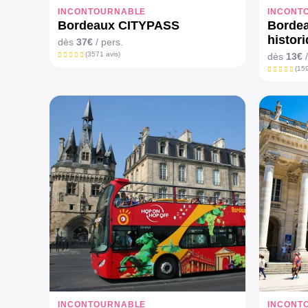
INCONTOURNABLE
INCONT
Bordeaux CITYPASS
Bordea
histor
dès
37€
/ pers.
(3571 avis)
dès
13€
/
(159
INCONTOURNABLE
INCONT