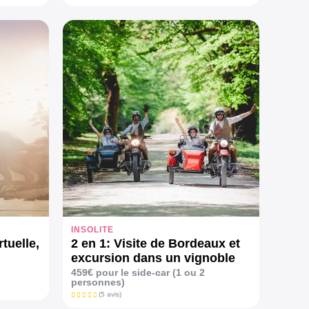
INSOLITE
rtuelle,
2 en 1: Visite de Bordeaux et
excursion dans un vignoble
en side-car
459€ pour le side-car (1 ou 2
personnes)
(5 avis)