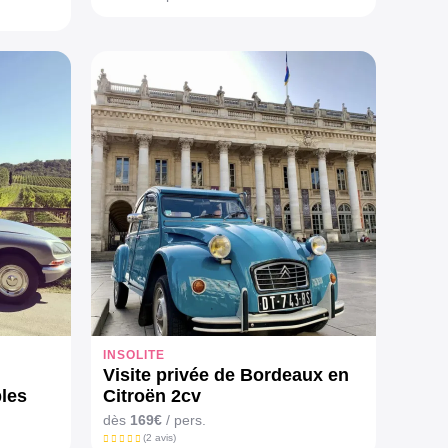
INSOLITE
Visite privée de Bordeaux en
les
Citroën 2cv
dès
169€
/ pers.
(2 avis)