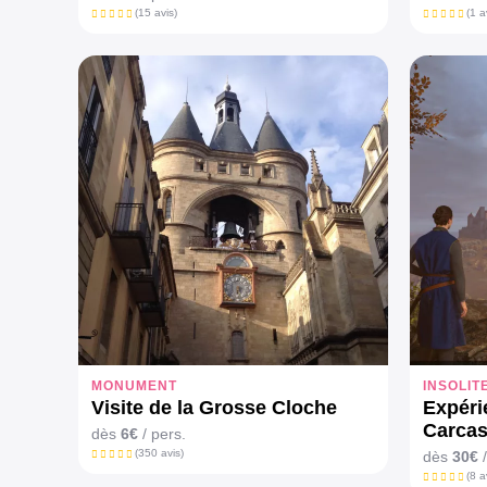
(15 avis)
(1 a
MONUMENT
INSOLIT
Visite de la Grosse Cloche
Expérie
Carca
dès
6€
/ pers.
(350 avis)
dès
30€
/
(8 a