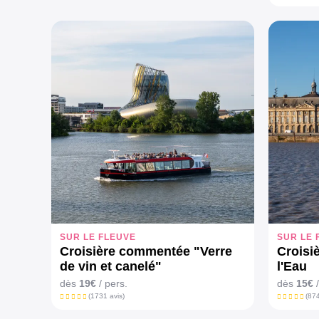
SUR LE FLEUVE
SUR LE 
Croisière commentée "Verre
Croisi
de vin et canelé"
l'Eau
dès
19€
/ pers.
dès
15€
/
(1731 avis)
(874