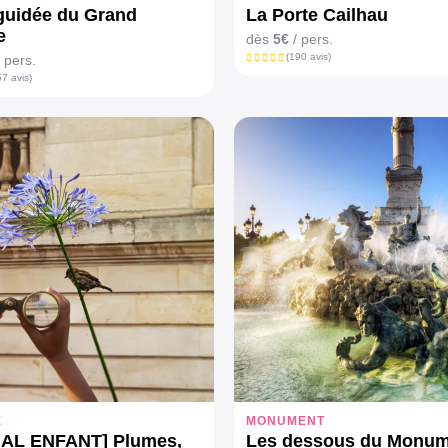
 guidée du Grand
La Porte Cailhau
e
dès
5€
/ pers.
(190 avis)
 pers.
7 avis)
E
MONUMENT
IAL ENFANT] Plumes,
Les dessous du Monum