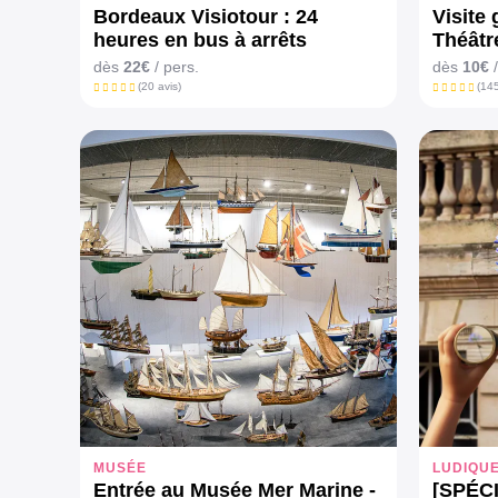
Bordeaux Visiotour : 24
Visite
heures en bus à arrêts
Théâtr
multiples
dès
22€
/ pers.
dès
10€
/
(20 avis)
(145
MUSÉE
LUDIQU
Entrée au Musée Mer Marine -
[SPÉC