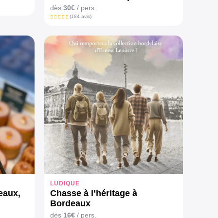
dès
30€
/ pers.
(184 avis)
LUDIQUE
eaux,
Chasse à l’héritage à
Bordeaux
dès
16€
/ pers.