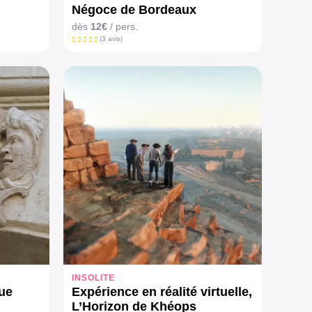
Négoce de Bordeaux
dès
12€
/ pers.
(3 avis)
INSOLITE
ue
Expérience en réalité virtuelle,
L’Horizon de Khéops