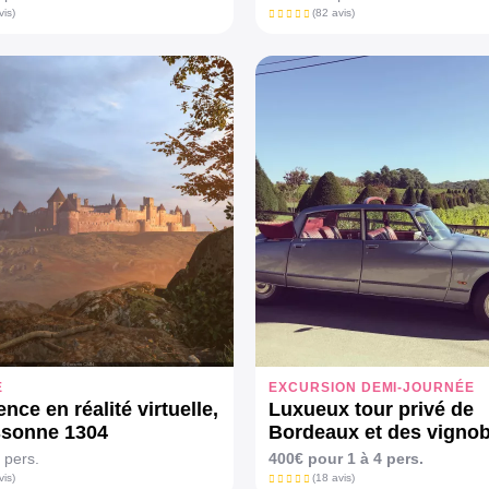
vis)
(82 avis)
E
EXCURSION DEMI-JOURNÉE
nce en réalité virtuelle,
Luxueux tour privé de
ssonne 1304
Bordeaux et des vignob
 pers.
400€ pour 1 à 4 pers.
vis)
(18 avis)