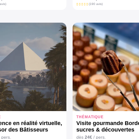
avis)
(190 avis)
E
THÉMATIQUE
nce en réalité virtuelle,
Visite gourmande Bord
sor des Bâtisseurs
sucres & découvertes
 pers.
dès
24€
/ pers.