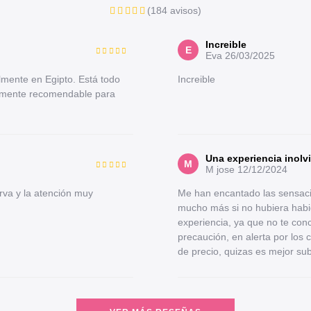
(184 avisos)
Increible
E
Eva
26/03/2025
lmente en Egipto. Está todo
Increible
tamente recomendable para
Una experiencia inolv
M
M jose
12/12/2024
rva y la atención muy
Me han encantado las sensacio
mucho más si no hubiera habid
experiencia, ya que no te con
precaución, en alerta por los 
de precio, quizas es mejor sub