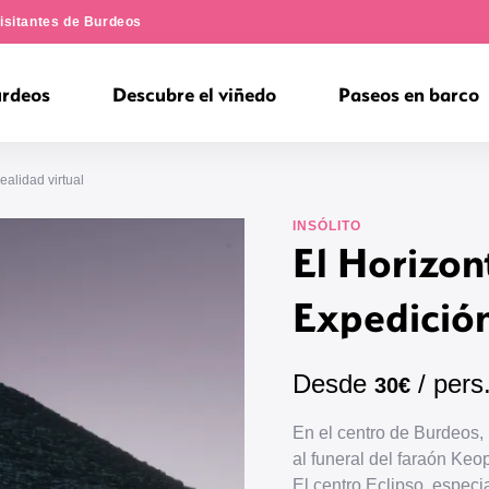
Visitantes de Burdeos
urdeos
Descubre el viñedo
Paseos en barco
ealidad virtual
INSÓLITO
El Horizon
Expedición
Desde
/ pers
30€
En el centro de Burdeos, 
al funeral del faraón Keo
El centro Eclipso, espec