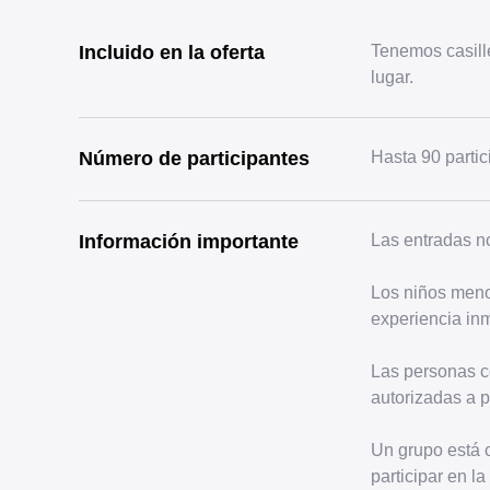
Incluido en la oferta
Tenemos casille
lugar.
Número de participantes
Hasta 90 partic
Información importante
Las entradas n
Los niños meno
experiencia inm
Las personas c
autorizadas a p
Un grupo está 
participar en l